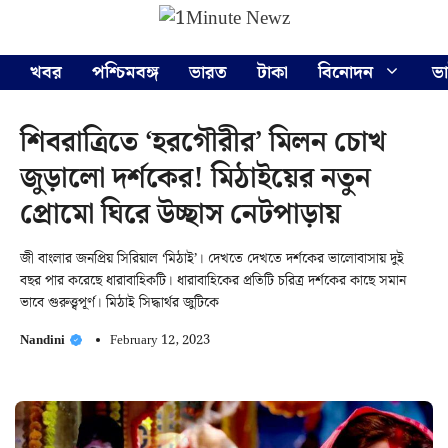
Skip
Menu
to
content
খবর
পশ্চিমবঙ্গ
ভারত
টাকা
বিনোদন
ভ
শিবরাত্রিতে ‘হরগৌরীর’ মিলন চোখ
জুড়ালো দর্শকের! মিঠাইয়ের নতুন
প্রোমো ঘিরে উচ্ছাস নেটপাড়ায়
জী বাংলার জনপ্রিয় সিরিয়াল ‘মিঠাই’। দেখতে দেখতে দর্শকের ভালোবাসায় দুই
বছর পার করেছে ধারাবাহিকটি। ধারাবাহিকের প্রতিটি চরিত্র দর্শকের কাছে সমান
ভাবে গুরুত্ত্বপূর্ণ। মিঠাই সিদ্ধার্থর জুটিকে
Nandini
February 12, 2023