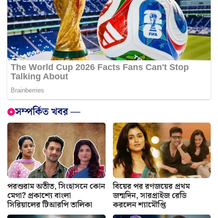
সম্পর্কিত খবর —
পরশুরাম অতীত, সিংহাসনে কোন
বিয়ের পর রণজয়ের প্রথম
মেগা? প্রকাশ্যে বাংলা
জন্মদিন, সারপ্রাইজ রেডি
সিরিয়ালের টিআরপি তালিকা
করলেন শ্যামৌপ্তি