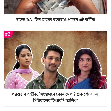
বাড়ল DA, তিন মাসের বকেয়াও পাবেন এই কর্মীরা
পরশুরাম অতীত, সিংহাসনে কোন মেগা? প্রকাশ্যে বাংলা
সিরিয়ালের টিআরপি তালিকা