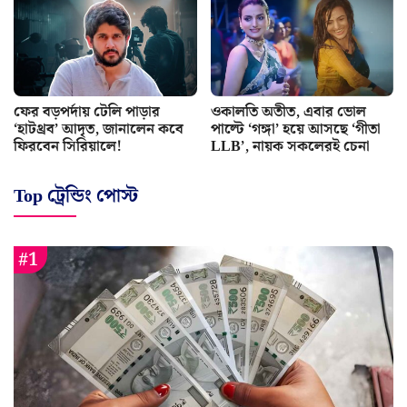
ফের বড়পর্দায় টেলি পাড়ার
ওকালতি অতীত, এবার ভোল
‘হাটথ্রব’ আদৃত, জানালেন কবে
পাল্টে ‘গঙ্গা’ হয়ে আসছে ‘গীতা
ফিরবেন সিরিয়ালে!
LLB’, নায়ক সকলেরই চেনা
Top ট্রেন্ডিং পোস্ট