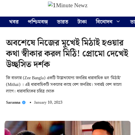
Skip
Menu
to
content
খবর
পশ্চিমবঙ্গ
ভারত
টাকা
বিনোদন
ভ
অবশেষে নিজের মুখেই মিঠাই হওয়ার
কথা স্বীকার করল মিঠি! প্রোমো দেখেই
উচ্ছসিত দর্শক
জি বাংলার (Zee Bangla) একটি উল্লেখযোগ্য জনপ্রিয় ধারাবাহিক হল ‘মিঠাই’
(Mithai) । এই ধারাবাহিকটি সকলের কাছে বেশ জনপ্রিয়। সবারই বেশ ভালো
লাগে। ধারাবাহিকের চরিত্র থেকে
Saranna
January 10, 2023