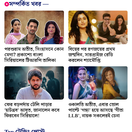
সম্পর্কিত খবর —
পরশুরাম অতীত, সিংহাসনে কোন
বিয়ের পর রণজয়ের প্রথম
মেগা? প্রকাশ্যে বাংলা
জন্মদিন, সারপ্রাইজ রেডি
সিরিয়ালের টিআরপি তালিকা
করলেন শ্যামৌপ্তি
ফের বড়পর্দায় টেলি পাড়ার
ওকালতি অতীত, এবার ভোল
‘হাটথ্রব’ আদৃত, জানালেন কবে
পাল্টে ‘গঙ্গা’ হয়ে আসছে ‘গীতা
ফিরবেন সিরিয়ালে!
LLB’, নায়ক সকলেরই চেনা
Top ট্রেন্ডিং পোস্ট