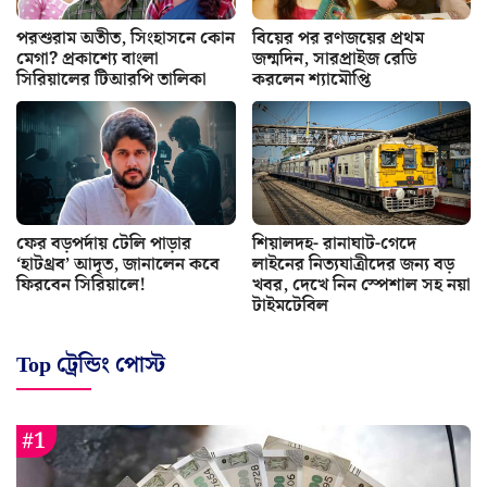
পরশুরাম অতীত, সিংহাসনে কোন
বিয়ের পর রণজয়ের প্রথম
মেগা? প্রকাশ্যে বাংলা
জন্মদিন, সারপ্রাইজ রেডি
সিরিয়ালের টিআরপি তালিকা
করলেন শ্যামৌপ্তি
ফের বড়পর্দায় টেলি পাড়ার
শিয়ালদহ- রানাঘাট-গেদে
‘হাটথ্রব’ আদৃত, জানালেন কবে
লাইনের নিত্যযাত্রীদের জন্য বড়
ফিরবেন সিরিয়ালে!
খবর, দেখে নিন স্পেশাল সহ নয়া
টাইমটেবিল
Top ট্রেন্ডিং পোস্ট