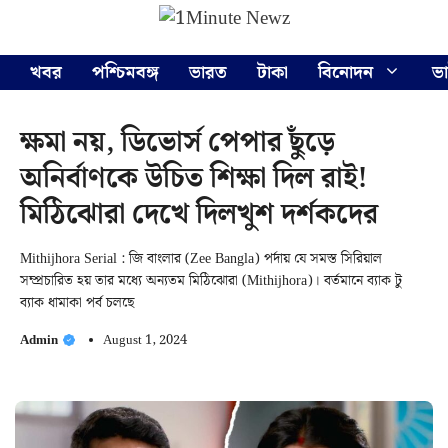
Skip
Menu
to
content
খবর
পশ্চিমবঙ্গ
ভারত
টাকা
বিনোদন
ভ
ক্ষমা নয়, ডিভোর্স পেপার ছুঁড়ে
অনির্বাণকে উচিত শিক্ষা দিল রাই!
মিঠিঝোরা দেখে দিলখুশ দর্শকদের
Mithijhora Serial : জি বাংলার (Zee Bangla) পর্দায় যে সমস্ত সিরিয়াল
সম্প্রচারিত হয় তার মধ্যে অন্যতম মিঠিঝোরা (Mithijhora)। বর্তমানে ব্যাক টু
ব্যাক ধামাকা পর্ব চলছে
Admin
August 1, 2024