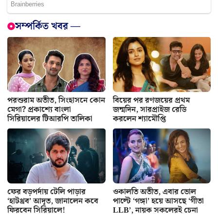
সম্পর্কিত খবর —
পরশুরাম অতীত, সিংহাসনে কোন
বিয়ের পর রণজয়ের প্রথম
মেগা? প্রকাশ্যে বাংলা
জন্মদিন, সারপ্রাইজ রেডি
সিরিয়ালের টিআরপি তালিকা
করলেন শ্যামৌপ্তি
ফের বড়পর্দায় টেলি পাড়ার
ওকালতি অতীত, এবার ভোল
‘হাটথ্রব’ আদৃত, জানালেন কবে
পাল্টে ‘গঙ্গা’ হয়ে আসছে ‘গীতা
ফিরবেন সিরিয়ালে!
LLB’, নায়ক সকলেরই চেনা