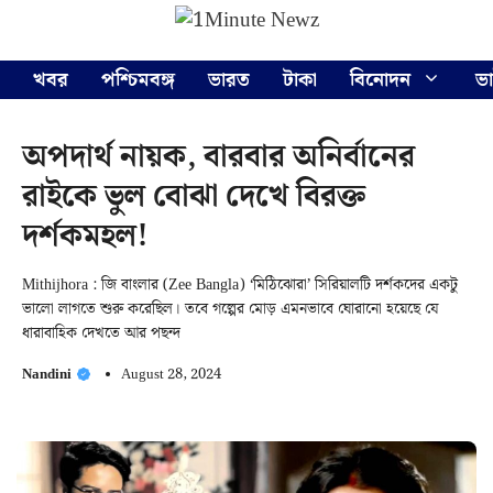
Skip
Menu
to
content
খবর
পশ্চিমবঙ্গ
ভারত
টাকা
বিনোদন
ভ
অপদার্থ নায়ক, বারবার অনির্বানের
রাইকে ভুল বোঝা দেখে বিরক্ত
দর্শকমহল!
Mithijhora : জি বাংলার (Zee Bangla) ‘মিঠিঝোরা’ সিরিয়ালটি দর্শকদের একটু
ভালো লাগতে শুরু করেছিল। তবে গল্পের মোড় এমনভাবে ঘোরানো হয়েছে যে
ধারাবাহিক দেখতে আর পছন্দ
Nandini
August 28, 2024