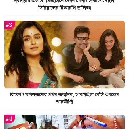
পরশুরাম অতীত, সিংহাসনে কোন মেগা? প্রকাশ্যে বাংলা
সিরিয়ালের টিআরপি তালিকা
বিয়ের পর রণজয়ের প্রথম জন্মদিন, সারপ্রাইজ রেডি করলেন
শ্যামৌপ্তি