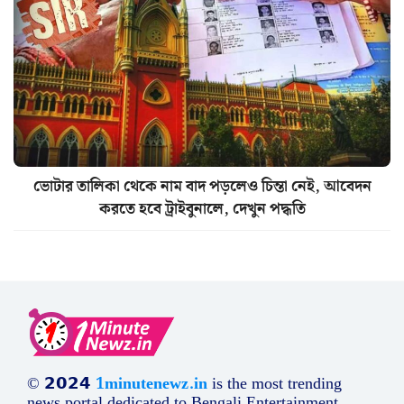
ভোটার তালিকা থেকে নাম বাদ পড়লেও চিন্তা নেই, আবেদন
করতে হবে ট্রাইবুনালে, দেখুন পদ্ধতি
© 𝟮𝟬𝟮𝟰
1minutenewz.in
is the most trending
news portal dedicated to Bengali Entertainment,