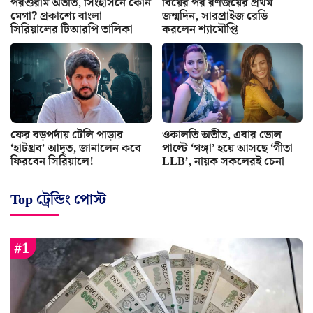
পরশুরাম অতীত, সিংহাসনে কোন
বিয়ের পর রণজয়ের প্রথম
মেগা? প্রকাশ্যে বাংলা
জন্মদিন, সারপ্রাইজ রেডি
সিরিয়ালের টিআরপি তালিকা
করলেন শ্যামৌপ্তি
ফের বড়পর্দায় টেলি পাড়ার
ওকালতি অতীত, এবার ভোল
‘হাটথ্রব’ আদৃত, জানালেন কবে
পাল্টে ‘গঙ্গা’ হয়ে আসছে ‘গীতা
ফিরবেন সিরিয়ালে!
LLB’, নায়ক সকলেরই চেনা
Top ট্রেন্ডিং পোস্ট