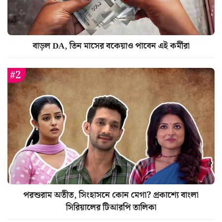
বাড়ল DA, তিন মাসের বকেয়াও পাবেন এই কর্মীরা
পরশুরাম অতীত, সিংহাসনে কোন মেগা? প্রকাশ্যে বাংলা
সিরিয়ালের টিআরপি তালিকা