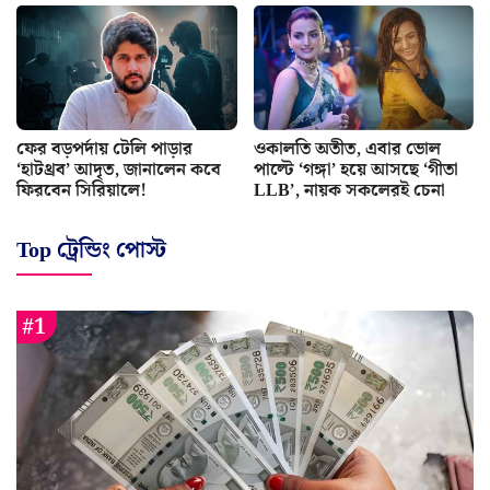
ফের বড়পর্দায় টেলি পাড়ার
ওকালতি অতীত, এবার ভোল
‘হাটথ্রব’ আদৃত, জানালেন কবে
পাল্টে ‘গঙ্গা’ হয়ে আসছে ‘গীতা
ফিরবেন সিরিয়ালে!
LLB’, নায়ক সকলেরই চেনা
Top ট্রেন্ডিং পোস্ট