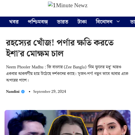
Skip
Menu
to
content
খবর
পশ্চিমবঙ্গ
ভারত
টাকা
বিনোদন
ভ
রহস্যের খোঁজ! পর্ণার ক্ষতি করতে
ইশা’র মোক্ষম চাল
Neem Phooler Madhu : জি বাংলার (Zee Bangla) ‘নিম ফুলের মধু’ আরও
একবার আকর্ষণীয় হয়ে উঠেছে দর্শকদের কাছে। সৃজন-পর্ণা নতুন ভাবে আবার একে
অপরের পাশে।
Nandini
September 29, 2024