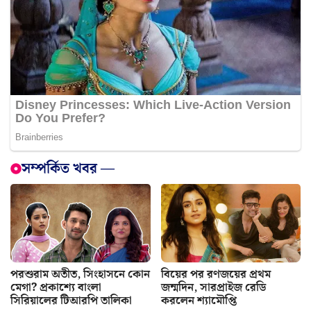
সম্পর্কিত খবর —
পরশুরাম অতীত, সিংহাসনে কোন
বিয়ের পর রণজয়ের প্রথম
মেগা? প্রকাশ্যে বাংলা
জন্মদিন, সারপ্রাইজ রেডি
সিরিয়ালের টিআরপি তালিকা
করলেন শ্যামৌপ্তি