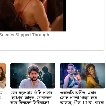
থম
ফের বড়পর্দায় টেলি পাড়ার
ওকালতি অতীত, এবার
ি
‘হাটথ্রব’ আদৃত, জানালেন
ভোল পাল্টে ‘গঙ্গা’ হয়ে
কবে ফিরবেন সিরিয়ালে!
আসছে ‘গীতা LLB’, নায়ক