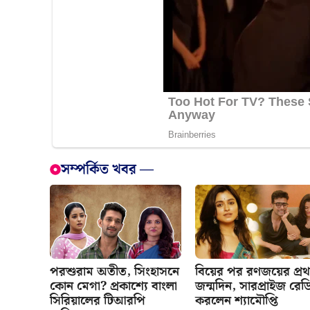
সম্পর্কিত খবর —
পরশুরাম অতীত, সিংহাসনে
বিয়ের পর রণজয়ের প্র
কোন মেগা? প্রকাশ্যে বাংলা
জন্মদিন, সারপ্রাইজ রেড
সিরিয়ালের টিআরপি
করলেন শ্যামৌপ্তি