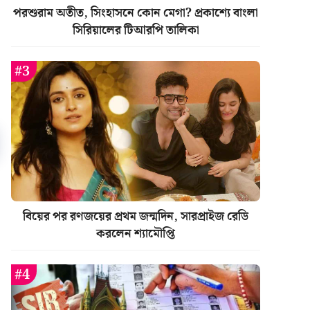
পরশুরাম অতীত, সিংহাসনে কোন মেগা? প্রকাশ্যে বাংলা
সিরিয়ালের টিআরপি তালিকা
বিয়ের পর রণজয়ের প্রথম জন্মদিন, সারপ্রাইজ রেডি
করলেন শ্যামৌপ্তি