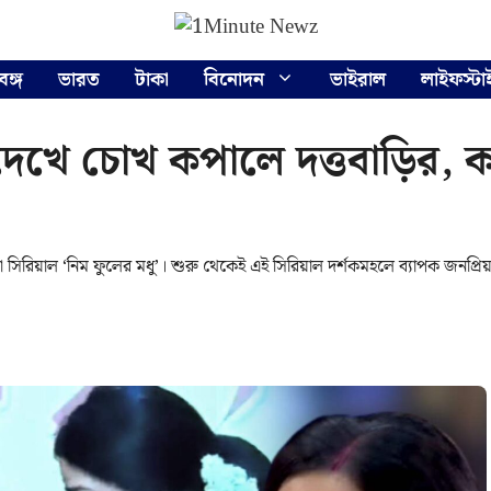
বঙ্গ
ভারত
টাকা
বিনোদন
ভাইরাল
লাইফস্টা
দেখে চোখ কপালে দত্তবাড়ির, ক
িরিয়াল ‘নিম ফুলের মধু’। শুরু থেকেই এই সিরিয়াল দর্শকমহলে ব্যাপক জনপ্রি