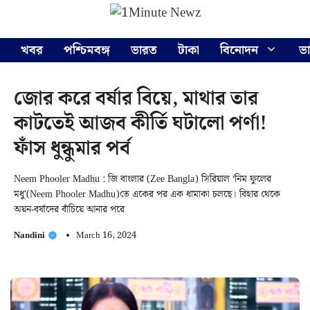
Skip
Menu
to
content
খবর
পশ্চিমবঙ্গ
ভারত
টাকা
বিনোদন
ভ
জোর করে বর্ষার বিয়ে, মাথার তার
কাটতেই আজব কীর্তি ঘটালো পর্ণা!
ফাঁস ধুন্ধুমার পর্ব
Neem Phooler Madhu : জি বাংলার (Zee Bangla) সিরিয়াল ‘নিম ফুলের
মধু'(Neem Phooler Madhu)তে একের পর এক ধামাকা চলছে। বিহার থেকে
অয়ন-বর্ষাদের বাঁচিয়ে আনার পরে
Nandini
March 16, 2024