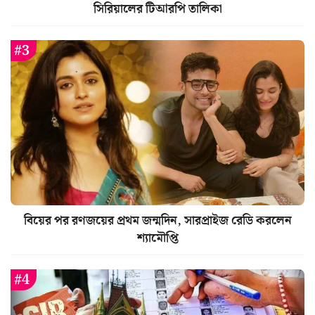
সিরিয়ালের টিআরপি তালিকা
বিয়ের পর রণজয়ের প্রথম জন্মদিন, সারপ্রাইজ রেডি করলেন
শ্যামৌপ্তি