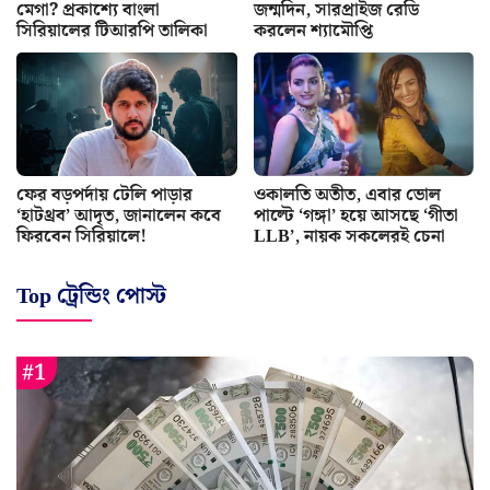
মেগা? প্রকাশ্যে বাংলা
জন্মদিন, সারপ্রাইজ রেডি
সিরিয়ালের টিআরপি তালিকা
করলেন শ্যামৌপ্তি
ফের বড়পর্দায় টেলি পাড়ার
ওকালতি অতীত, এবার ভোল
‘হাটথ্রব’ আদৃত, জানালেন কবে
পাল্টে ‘গঙ্গা’ হয়ে আসছে ‘গীতা
ফিরবেন সিরিয়ালে!
LLB’, নায়ক সকলেরই চেনা
Top ট্রেন্ডিং পোস্ট