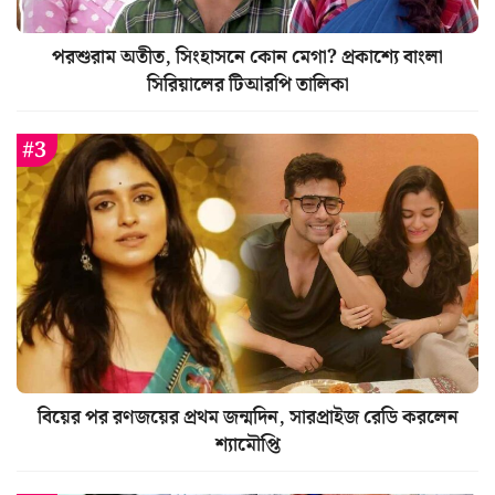
পরশুরাম অতীত, সিংহাসনে কোন মেগা? প্রকাশ্যে বাংলা
সিরিয়ালের টিআরপি তালিকা
বিয়ের পর রণজয়ের প্রথম জন্মদিন, সারপ্রাইজ রেডি করলেন
শ্যামৌপ্তি