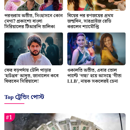
পরশুরাম অতীত, সিংহাসনে কোন
বিয়ের পর রণজয়ের প্রথম
মেগা? প্রকাশ্যে বাংলা
জন্মদিন, সারপ্রাইজ রেডি
সিরিয়ালের টিআরপি তালিকা
করলেন শ্যামৌপ্তি
ফের বড়পর্দায় টেলি পাড়ার
ওকালতি অতীত, এবার ভোল
‘হাটথ্রব’ আদৃত, জানালেন কবে
পাল্টে ‘গঙ্গা’ হয়ে আসছে ‘গীতা
ফিরবেন সিরিয়ালে!
LLB’, নায়ক সকলেরই চেনা
Top ট্রেন্ডিং পোস্ট