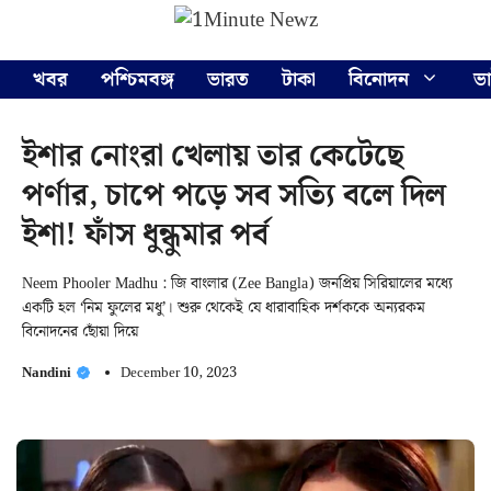
Skip
Menu
to
content
খবর
পশ্চিমবঙ্গ
ভারত
টাকা
বিনোদন
ভ
ইশার নোংরা খেলায় তার কেটেছে
পর্ণার, চাপে পড়ে সব সত্যি বলে দিল
ইশা! ফাঁস ধুন্ধুমার পর্ব
Neem Phooler Madhu : জি বাংলার (Zee Bangla) জনপ্রিয় সিরিয়ালের মধ্যে
একটি হল ‘নিম ফুলের মধু’। শুরু থেকেই যে ধারাবাহিক দর্শককে অন্যরকম
বিনোদনের ছোঁয়া দিয়ে
Nandini
December 10, 2023