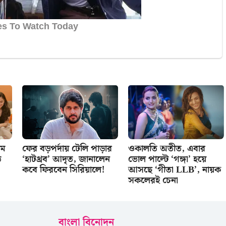
থম
ফের বড়পর্দায় টেলি পাড়ার
ওকালতি অতীত, এবার
ি
‘হাটথ্রব’ আদৃত, জানালেন
ভোল পাল্টে ‘গঙ্গা’ হয়ে
কবে ফিরবেন সিরিয়ালে!
আসছে ‘গীতা LLB’, নায়ক
সকলেরই চেনা
বাংলা বিনোদন