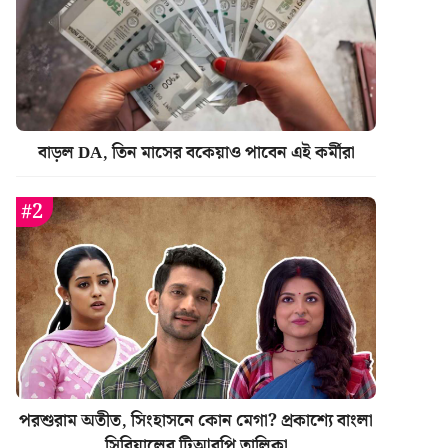
বাড়ল DA, তিন মাসের বকেয়াও পাবেন এই কর্মীরা
পরশুরাম অতীত, সিংহাসনে কোন মেগা? প্রকাশ্যে বাংলা
সিরিয়ালের টিআরপি তালিকা