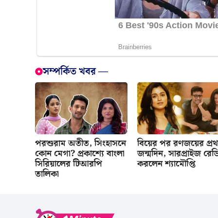
সম্পর্কিত খবর —
পরশুরাম অতীত, সিংহাসনে
বিয়ের পর রণজয়ের প্র
কোন মেগা? প্রকাশ্যে বাংলা
জন্মদিন, সারপ্রাইজ রেড
সিরিয়ালের টিআরপি
করলেন শ্যামৌপ্তি
তালিকা