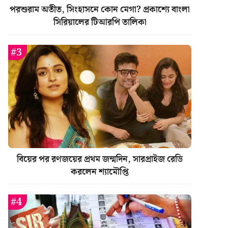
পরশুরাম অতীত, সিংহাসনে কোন মেগা? প্রকাশ্যে বাংলা
সিরিয়ালের টিআরপি তালিকা
বিয়ের পর রণজয়ের প্রথম জন্মদিন, সারপ্রাইজ রেডি
করলেন শ্যামৌপ্তি