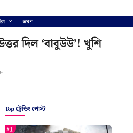
ইল
ভ্রমণ
্তর দিল ‘বাবুউউ’! খুশি
ে-
Top ট্রেন্ডিং পোস্ট