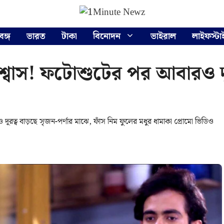
বঙ্গ
ভারত
টাকা
বিনোদন
ভাইরাল
লাইফস্টা
্বাস! ফটোশুটের পর আবারও দূ
ব বাড়ছে সৃজন-পর্ণার মাঝে, ফাঁস নিম ফুলের মধুর ধামাকা প্রোমো ভিডিও