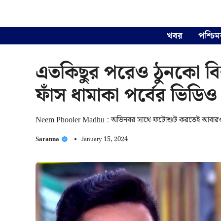
Skip
to
content
খবর
পশ্চিম
এতকিছুর পরেও ঠুনকো বিশ
ফাঁস ধামাকা পর্বের ভিডিও
Neem Phooler Madhu : অভিনবর সাথে ফটোশুট করতেই আবারও দূরত্
Saranna
January 15, 2024