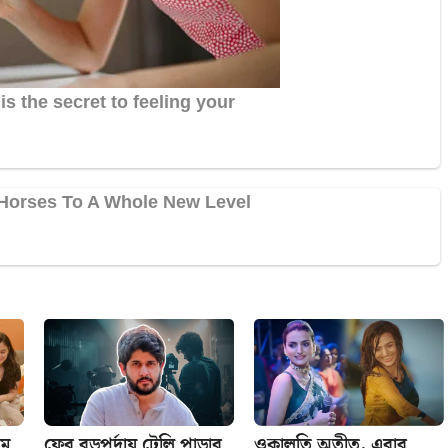
থম
ফের বড়পর্দায় টেলি পাড়ার
ওকালতি অতীত, এবার