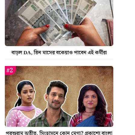
বাড়ল DA, তিন মাসের বকেয়াও পাবেন এই কর্মীরা
পরশুরাম অতীত, সিংহাসনে কোন মেগা? প্রকাশ্যে বাংলা