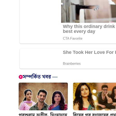
সম্পর্কিত খবর —
পরশুরাম অতীত, সিংহাসনে
বিয়ের পর রণজয়ের প্র