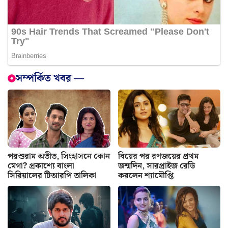
সম্পর্কিত খবর —
পরশুরাম অতীত, সিংহাসনে কোন
বিয়ের পর রণজয়ের প্রথম
মেগা? প্রকাশ্যে বাংলা
জন্মদিন, সারপ্রাইজ রেডি
সিরিয়ালের টিআরপি তালিকা
করলেন শ্যামৌপ্তি