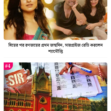
বিয়ের পর রণজয়ের প্রথম জন্মদিন, সারপ্রাইজ রেডি করলেন
শ্যামৌপ্তি