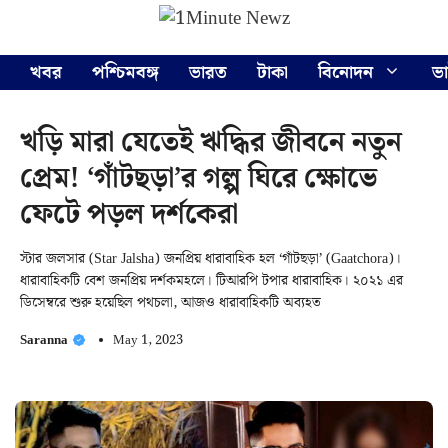
Skip
Menu
to
content
খবর
পশ্চিমবঙ্গ
ভারত
টাকা
বিনোদন
ভ
খড়ি মারা যেতেই ঋদ্ধির জীবনে নতুন
প্রেম! ‘গাঁটছড়া’র গল্প ঘিরে ক্ষোভে
ফেটে পড়ল দর্শকেরা
স্টার জলসার (Star Jalsha) জনপ্রিয় ধারাবাহিক হল ‘গাঁটছড়া’ (Gaatchora)।
ধারাবাহিকটি বেশ জনপ্রিয় দর্শকমহলে। টিআরপি টপার ধারাবাহিক। ২০২১ এর
ডিসেম্বরে শুরু হয়েছিল পথচলা, আজও ধারাবাহিকটি অব্যহত
Saranna
May 1, 2023