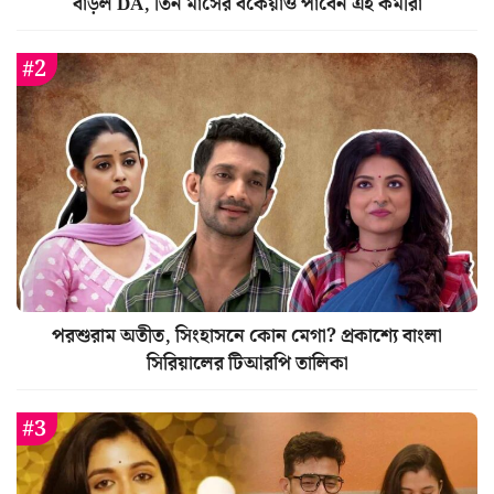
বাড়ল DA, তিন মাসের বকেয়াও পাবেন এই কর্মীরা
পরশুরাম অতীত, সিংহাসনে কোন মেগা? প্রকাশ্যে বাংলা
সিরিয়ালের টিআরপি তালিকা