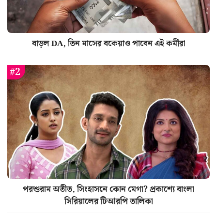
বাড়ল DA, তিন মাসের বকেয়াও পাবেন এই কর্মীরা
পরশুরাম অতীত, সিংহাসনে কোন মেগা? প্রকাশ্যে বাংলা
সিরিয়ালের টিআরপি তালিকা