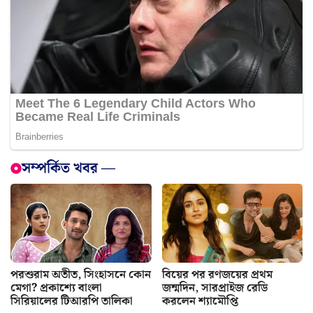
সম্পর্কিত খবর —
পরশুরাম অতীত, সিংহাসনে কোন
বিয়ের পর রণজয়ের প্রথম
মেগা? প্রকাশ্যে বাংলা
জন্মদিন, সারপ্রাইজ রেডি
সিরিয়ালের টিআরপি তালিকা
করলেন শ্যামৌপ্তি