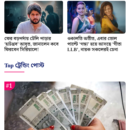
ফের বড়পর্দায় টেলি পাড়ার
ওকালতি অতীত, এবার ভোল
‘হাটথ্রব’ আদৃত, জানালেন কবে
পাল্টে ‘গঙ্গা’ হয়ে আসছে ‘গীতা
ফিরবেন সিরিয়ালে!
LLB’, নায়ক সকলেরই চেনা
Top ট্রেন্ডিং পোস্ট