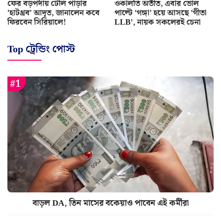
ফের বড়পর্দায় টেলি পাড়ার
ওকালতি অতীত, এবার ভোল
‘হাটথ্রব’ আদৃত, জানালেন কবে
পাল্টে ‘গঙ্গা’ হয়ে আসছে ‘গীতা
ফিরবেন সিরিয়ালে!
LLB’, নায়ক সকলেরই চেনা
Top ট্রেন্ডিং পোস্ট
বাড়ল DA, তিন মাসের বকেয়াও পাবেন এই কর্মীরা