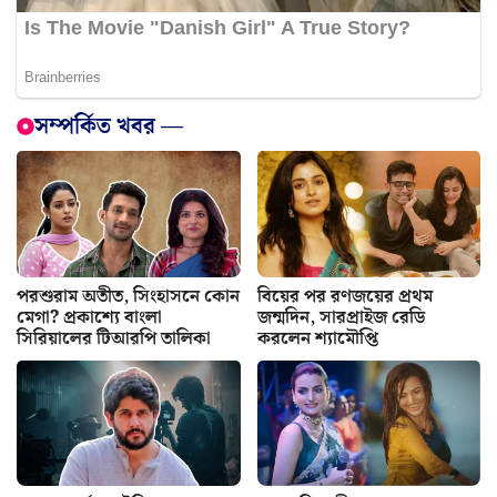
সম্পর্কিত খবর —
পরশুরাম অতীত, সিংহাসনে কোন
বিয়ের পর রণজয়ের প্রথম
মেগা? প্রকাশ্যে বাংলা
জন্মদিন, সারপ্রাইজ রেডি
সিরিয়ালের টিআরপি তালিকা
করলেন শ্যামৌপ্তি