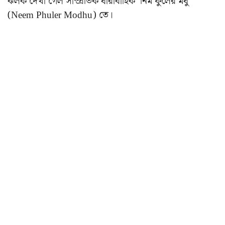
ঝলক দেখা গেল সাম্প্রতিক ধারাবাহিক ‘নিম ফুলের মধু’
(Neem Phuler Modhu) তে।