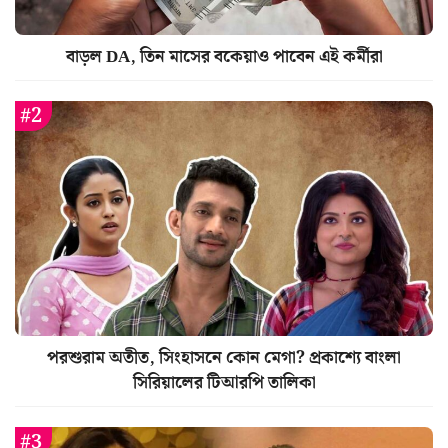
বাড়ল DA, তিন মাসের বকেয়াও পাবেন এই কর্মীরা
পরশুরাম অতীত, সিংহাসনে কোন মেগা? প্রকাশ্যে বাংলা
সিরিয়ালের টিআরপি তালিকা