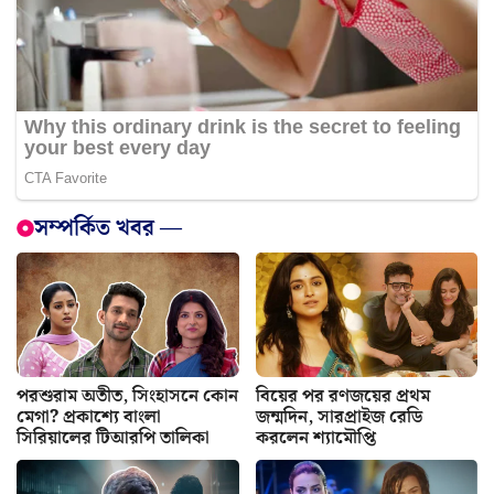
সম্পর্কিত খবর —
পরশুরাম অতীত, সিংহাসনে কোন
বিয়ের পর রণজয়ের প্রথম
মেগা? প্রকাশ্যে বাংলা
জন্মদিন, সারপ্রাইজ রেডি
সিরিয়ালের টিআরপি তালিকা
করলেন শ্যামৌপ্তি