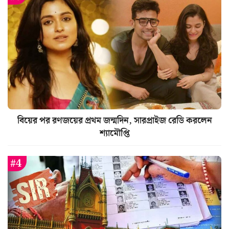
বিয়ের পর রণজয়ের প্রথম জন্মদিন, সারপ্রাইজ রেডি করলেন
শ্যামৌপ্তি