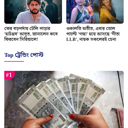
ফের বড়পর্দায় টেলি পাড়ার
ওকালতি অতীত, এবার ভোল
‘হাটথ্রব’ আদৃত, জানালেন কবে
পাল্টে ‘গঙ্গা’ হয়ে আসছে ‘গীতা
ফিরবেন সিরিয়ালে!
LLB’, নায়ক সকলেরই চেনা
Top ট্রেন্ডিং পোস্ট