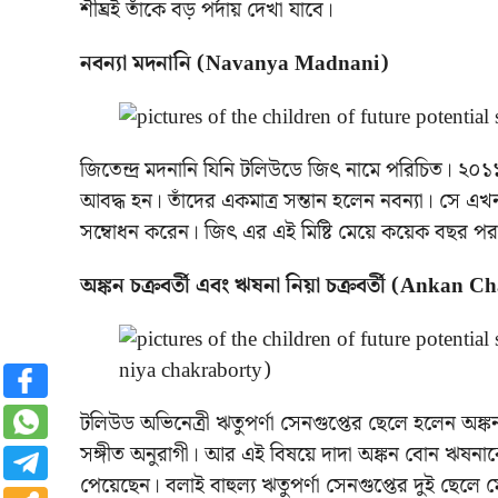
শীঘ্রই তাঁকে বড় পর্দায় দেখা যাবে।
নবন্যা মদনানি (Navanya Madnani)
জিতেন্দ্র মদনানি যিনি টলিউডে জিৎ নামে পরিচিত। ২০১১
আবদ্ধ হন। তাঁদের একমাত্র সন্তান হলেন নবন্যা। সে এ
সম্বোধন করেন। জিৎ এর এই মিষ্টি মেয়ে কয়েক বছর পর ইন্
অঙ্কন চক্রবর্তী এবং ঋষনা নিয়া চক্রবর্তী (Ank
টলিউড অভিনেত্রী ঋতুপর্ণা সেনগুপ্তের ছেলে হলেন অঙ্কন চ
সঙ্গীত অনুরাগী। আর এই বিষয়ে দাদা অঙ্কন বোন ঋষনাক
পেয়েছেন। বলাই বাহুল্য ঋতুপর্ণা সেনগুপ্তের দুই ছেলে মে