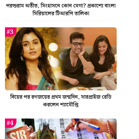
পরশুরাম অতীত, সিংহাসনে কোন মেগা? প্রকাশ্যে বাংলা
সিরিয়ালের টিআরপি তালিকা
বিয়ের পর রণজয়ের প্রথম জন্মদিন, সারপ্রাইজ রেডি
করলেন শ্যামৌপ্তি