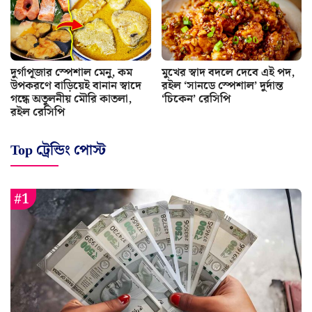
দুর্গাপূজার স্পেশাল মেনু, কম
মুখের স্বাদ বদলে দেবে এই পদ,
উপকরণে বাড়িয়েই বানান স্বাদে
রইল ‘সানডে স্পেশাল’ দুর্দান্ত
গন্ধে অতুলনীয় মৌরি কাতলা,
‘চিকেন’ রেসিপি
রইল রেসিপি
Top ট্রেন্ডিং পোস্ট