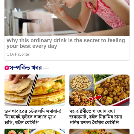
সম্পর্কিত খবর —
জলখাবারের চটজলদি সমাধান!
মহাঅষ্টমীতে খাওয়াদাওয়া
নিমেষেই ফুটবে বাচ্চা’র মুখে
জমজমাট, রইল নিরামিষ চানা
হাসি, রইল রেসিপি
পনির মশলা তৈরির রেসিপি