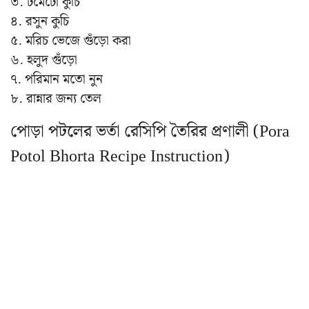
৩. টমেটো কুচি
৪. রসুন কুচি
৫. মরিচ ভেজে গুঁড়ো করা
৬. হলুদ গুঁড়ো
৭. পরিমান মতো নুন
৮. রান্নার জন্য তেল
পোড়া পটলের ভর্তা রেসিপি তৈরির প্রণালী (Pora
Potol Bhorta Recipe Instruction)