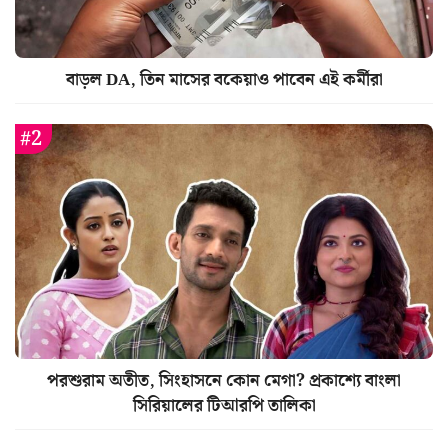
বাড়ল DA, তিন মাসের বকেয়াও পাবেন এই কর্মীরা
পরশুরাম অতীত, সিংহাসনে কোন মেগা? প্রকাশ্যে বাংলা
সিরিয়ালের টিআরপি তালিকা