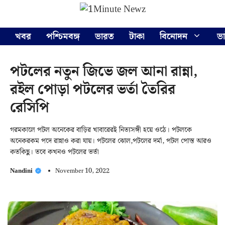
Skip
Menu
to
content
খবর
পশ্চিমবঙ্গ
ভারত
টাকা
বিনোদন
ভ
পটলের নতুন জিভে জল আনা রান্না,
রইল পোড়া পটলের ভর্তা তৈরির
রেসিপি
গরমকালে পটল অনেকের বাড়ির খাবারেরই নিত্যসঙ্গী হয়ে ওঠে। পটলকে
অনেকরকম পদে রান্নাও করা যায়। পটলের ঝোল,পটলের দর্মা, পটল পোস্ত আরও
কতকিছু। তবে কখনও পটলের ভর্তা
Nandini
November 10, 2022