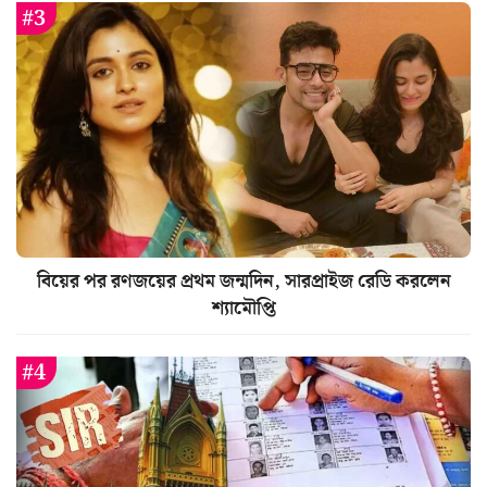
বিয়ের পর রণজয়ের প্রথম জন্মদিন, সারপ্রাইজ রেডি করলেন
শ্যামৌপ্তি