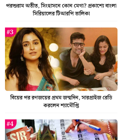
পরশুরাম অতীত, সিংহাসনে কোন মেগা? প্রকাশ্যে বাংলা
সিরিয়ালের টিআরপি তালিকা
বিয়ের পর রণজয়ের প্রথম জন্মদিন, সারপ্রাইজ রেডি
করলেন শ্যামৌপ্তি