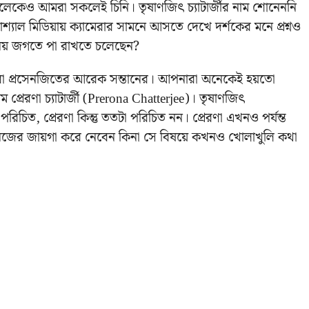
র ছেলেকেও আমরা সকলেই চিনি। তৃষাণজিৎ চ্যাটার্জীর নাম শোনেননি
্যাল মিডিয়ায় ক্যামেরার সামনে আসতে দেখে দর্শকের মনে প্রশ্নও
িনয় জগতে পা রাখতে চলেছেন?
 প্রসেনজিতের আরেক সন্তানের। আপনারা অনেকেই হয়তো
্রেরণা চ্যাটার্জী (Prerona Chatterjee)। তৃষাণজিৎ
 পরিচিত, প্রেরণা কিন্তু ততটা পরিচিত নন। প্রেরণা এখনও পর্যন্ত
তে নিজের জায়গা করে নেবেন কিনা সে বিষয়ে কখনও খোলাখুলি কথা