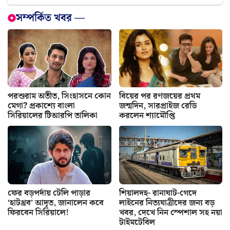
সম্পর্কিত খবর —
পরশুরাম অতীত, সিংহাসনে কোন
বিয়ের পর রণজয়ের প্রথম
মেগা? প্রকাশ্যে বাংলা
জন্মদিন, সারপ্রাইজ রেডি
সিরিয়ালের টিআরপি তালিকা
করলেন শ্যামৌপ্তি
ফের বড়পর্দায় টেলি পাড়ার
শিয়ালদহ- রানাঘাট-গেদে
‘হাটথ্রব’ আদৃত, জানালেন কবে
লাইনের নিত্যযাত্রীদের জন্য বড়
ফিরবেন সিরিয়ালে!
খবর, দেখে নিন স্পেশাল সহ নয়া
টাইমটেবিল