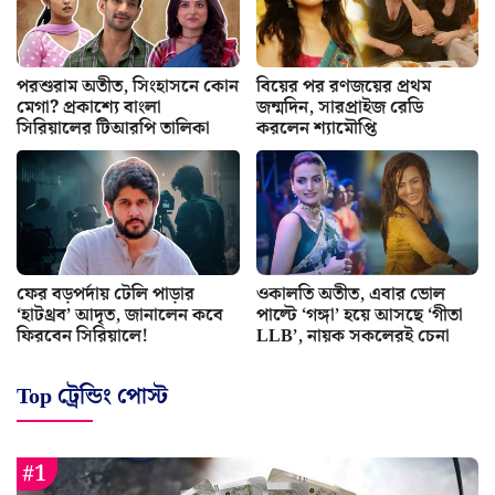
পরশুরাম অতীত, সিংহাসনে কোন
বিয়ের পর রণজয়ের প্রথম
মেগা? প্রকাশ্যে বাংলা
জন্মদিন, সারপ্রাইজ রেডি
সিরিয়ালের টিআরপি তালিকা
করলেন শ্যামৌপ্তি
ফের বড়পর্দায় টেলি পাড়ার
ওকালতি অতীত, এবার ভোল
‘হাটথ্রব’ আদৃত, জানালেন কবে
পাল্টে ‘গঙ্গা’ হয়ে আসছে ‘গীতা
ফিরবেন সিরিয়ালে!
LLB’, নায়ক সকলেরই চেনা
Top ট্রেন্ডিং পোস্ট