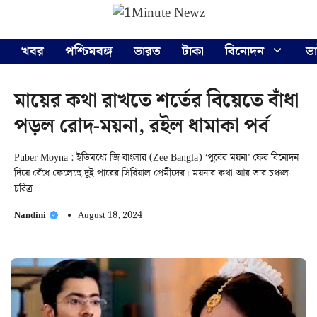
Skip
Menu
to
content
খবর
পশ্চিমবঙ্গ
ভারত
টাকা
বিনোদন
ভ
মায়ের কথা রাখতে শর্তের বিয়েতে বাঁধা
পড়ল রোদ-ময়না, রইল ধামাকা পর্ব
Puber Moyna : ইতিমধ্যে জি বাংলার (Zee Bangla) ‘পুবের ময়না’ ফের বিনোদন
দিয়ে বেঁধে ফেলেছে দুই পারের সিরিয়াল প্রেমীদের। ময়নার কথা আর তার চঞ্চল
চরিত্র
Nandini
August 18, 2024