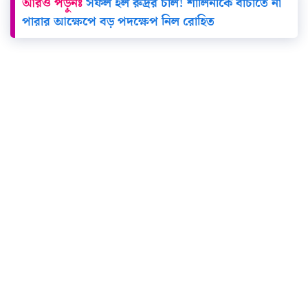
আরও পড়ুনঃ
সফল হল রুদ্রর চাল! শালিনীকে বাঁচাতে না
পারার আক্ষেপে বড় পদক্ষেপ নিল রোহিত