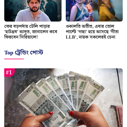
ফের বড়পর্দায় টেলি পাড়ার
ওকালতি অতীত, এবার ভোল
‘হাটথ্রব’ আদৃত, জানালেন কবে
পাল্টে ‘গঙ্গা’ হয়ে আসছে ‘গীতা
ফিরবেন সিরিয়ালে!
LLB’, নায়ক সকলেরই চেনা
Top ট্রেন্ডিং পোস্ট