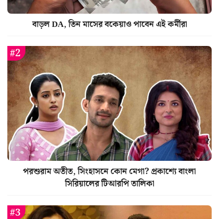
বাড়ল DA, তিন মাসের বকেয়াও পাবেন এই কর্মীরা
পরশুরাম অতীত, সিংহাসনে কোন মেগা? প্রকাশ্যে বাংলা
সিরিয়ালের টিআরপি তালিকা