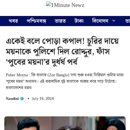
Skip
Menu
to
content
খবর
পশ্চিমবঙ্গ
ভারত
টাকা
বিনোদন
ভ
একেই বলে পোড়া কপাল! চুরির দায়ে
ময়নাকে পুলিশে দিল রোদ্দুর, ফাঁস
‘পুবের ময়না’র দুর্ধর্ষ পর্ব
Puber Moyna : জি বাংলার (Zee Bangla) সদ্য শুরু হওয়া সিরিয়াল গুলির মধ্যে
‘পুবের ময়না’ অন্যতম। এই ধারাবাহিক দুই বাংলাকে আশ্রয় করে গড়ে উঠেছে।
বাংলাদেশের ময়না
Nandini
July 16, 2024