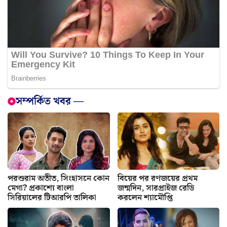
সম্পর্কিত খবর —
পরশুরাম অতীত, সিংহাসনে কোন
বিয়ের পর রণজয়ের প্রথম
মেগা? প্রকাশ্যে বাংলা
জন্মদিন, সারপ্রাইজ রেডি
সিরিয়ালের টিআরপি তালিকা
করলেন শ্যামৌপ্তি