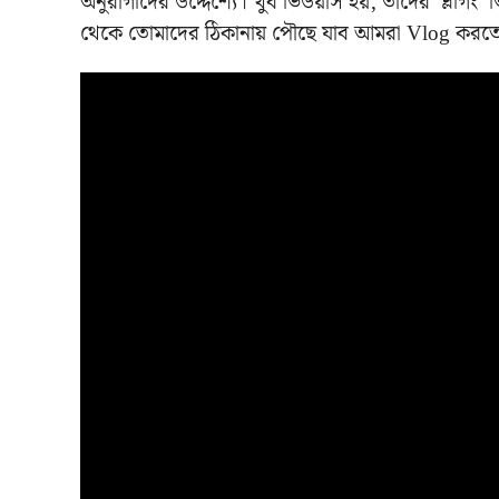
অনুরাগীদের উদ্দেশ্যে। খুব ভিউয়ার্স হয়, তাদের ভ্
থেকে তোমাদের ঠিকানায় পৌছে যাব আমরা Vlog করতে…জ