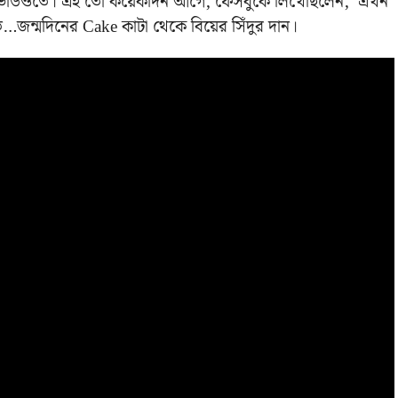
লগিং ভিডিওতে। এই তো কয়েকদিন আগে, ফেসবুকে লিখেছিলেন, ‘এখন
ন্মদিনের Cake কাটা থেকে বিয়ের সিঁদুর দান।