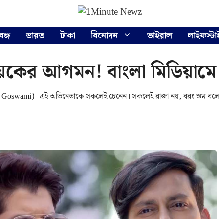
বঙ্গ
ভারত
টাকা
বিনোদন
ভাইরাল
লাইফস্টা
নায়কের আগমন! বাংলা মিডিয়াম
 (Raja Goswami)। এই অভিনেতাকে সকলেই চেনেন। সকলেই রাজা নয়, বরং ওম বল