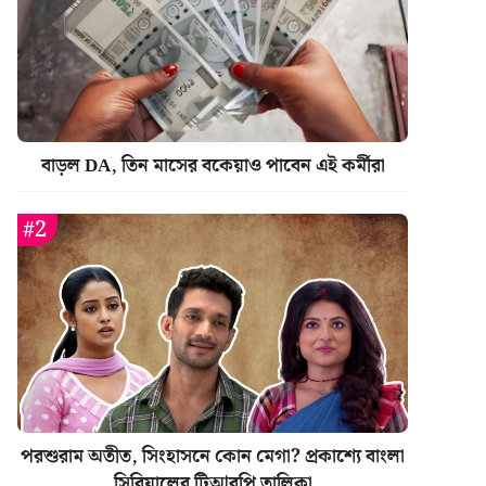
বাড়ল DA, তিন মাসের বকেয়াও পাবেন এই কর্মীরা
পরশুরাম অতীত, সিংহাসনে কোন মেগা? প্রকাশ্যে বাংলা
সিরিয়ালের টিআরপি তালিকা