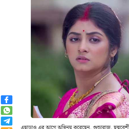
এছাড়াও এর আগে অভিনয় করেছেন, গুন্ডারাজ, ছদ্মবেশী