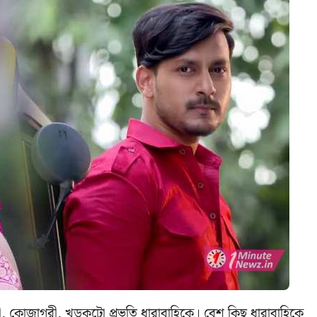
, কোজাগরী, খড়কুটো প্রভৃতি ধারাবাহিকে। বেশ কিছু ধারাবাহিকে