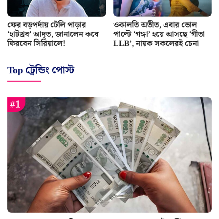
ফের বড়পর্দায় টেলি পাড়ার
ওকালতি অতীত, এবার ভোল
‘হাটথ্রব’ আদৃত, জানালেন কবে
পাল্টে ‘গঙ্গা’ হয়ে আসছে ‘গীতা
ফিরবেন সিরিয়ালে!
LLB’, নায়ক সকলেরই চেনা
Top ট্রেন্ডিং পোস্ট