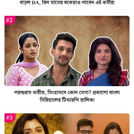
বাড়ল DA, তিন মাসের বকেয়াও পাবেন এই কর্মীরা
পরশুরাম অতীত, সিংহাসনে কোন মেগা? প্রকাশ্যে বাংলা
সিরিয়ালের টিআরপি তালিকা