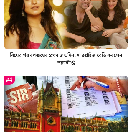
বিয়ের পর রণজয়ের প্রথম জন্মদিন, সারপ্রাইজ রেডি করলেন
শ্যামৌপ্তি