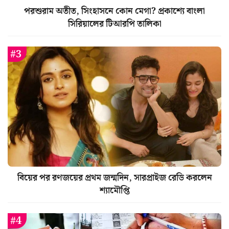
পরশুরাম অতীত, সিংহাসনে কোন মেগা? প্রকাশ্যে বাংলা
সিরিয়ালের টিআরপি তালিকা
বিয়ের পর রণজয়ের প্রথম জন্মদিন, সারপ্রাইজ রেডি করলেন
শ্যামৌপ্তি