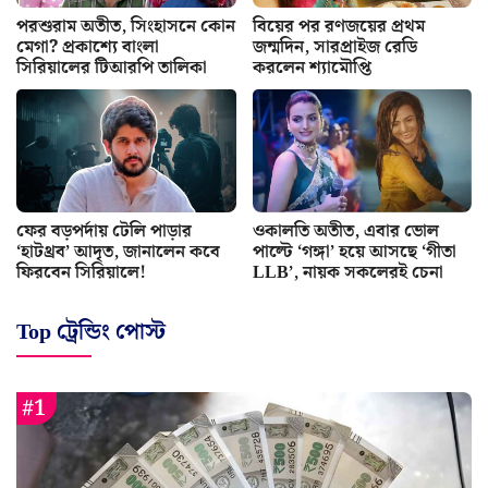
পরশুরাম অতীত, সিংহাসনে কোন
বিয়ের পর রণজয়ের প্রথম
মেগা? প্রকাশ্যে বাংলা
জন্মদিন, সারপ্রাইজ রেডি
সিরিয়ালের টিআরপি তালিকা
করলেন শ্যামৌপ্তি
ফের বড়পর্দায় টেলি পাড়ার
ওকালতি অতীত, এবার ভোল
‘হাটথ্রব’ আদৃত, জানালেন কবে
পাল্টে ‘গঙ্গা’ হয়ে আসছে ‘গীতা
ফিরবেন সিরিয়ালে!
LLB’, নায়ক সকলেরই চেনা
Top ট্রেন্ডিং পোস্ট