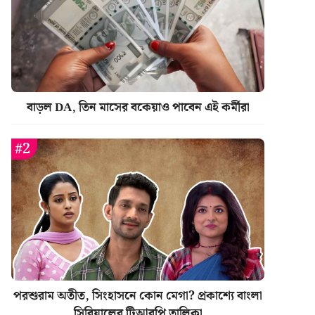
বাড়ল DA, তিন মাসের বকেয়াও পাবেন এই কর্মীরা
পরশুরাম অতীত, সিংহাসনে কোন মেগা? প্রকাশ্যে বাংলা
সিরিয়ালের টিআরপি তালিকা