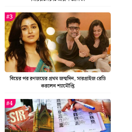
বিয়ের পর রণজয়ের প্রথম জন্মদিন, সারপ্রাইজ রেডি
করলেন শ্যামৌপ্তি