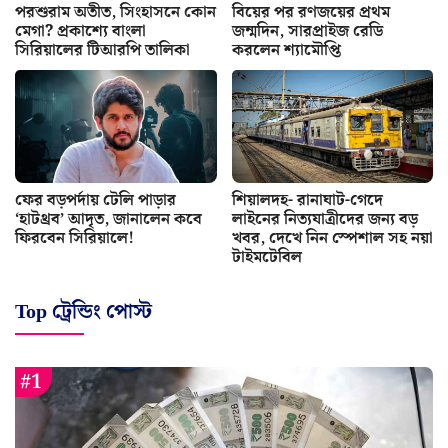
পরশুরাম অতীত, সিংহাসনে কোন
বিয়ের পর রণজয়ের প্রথম
মেগা? প্রকাশ্যে বাংলা
জন্মদিন, সারপ্রাইজ রেডি
সিরিয়ালের টিআরপি তালিকা
করলেন শ্যামৌপ্তি
ফের বড়পর্দায় টেলি পাড়ার
শিয়ালদহ- রানাঘাট-গেদে
‘হাটথ্রব’ আদৃত, জানালেন কবে
লাইনের নিত্যযাত্রীদের জন্য বড়
ফিরবেন সিরিয়ালে!
খবর, দেখে নিন স্পেশাল সহ নয়া
টাইমটেবিল
Top ট্রেন্ডিং পোস্ট