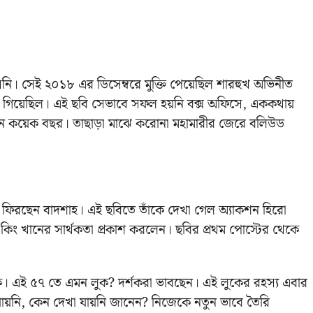
নি। সেই ২০১৮ এর ডিসেম্বরে মুক্তি পেয়েছিল শারহুখ অভিনীত
খা গিয়েছিল। এই ছবি সেভাবে সফল হয়নি বক্স অফিসে, এককথায়
লেন কয়েক বছর। তাছাড়া মাঝে করোনা মহামারীর জেরে বলিউড
 এ ফিরছেন বাদশাহ। এই ছবিতে তাঁকে দেখা গেল অ্যাকশন হিরো
 কিং খানের সার্থকতা প্রকাশ করলেন। ছবির প্রথম পোস্টের থেকে
ক। এই ৫৭ তে এমন লুক? দর্শকরা ভাবছেন। এই লুকের রহস্য এবার
ায়নি, কেন দেখা যায়নি জানেন? নিজেকে নতুন ভাবে তৈরি