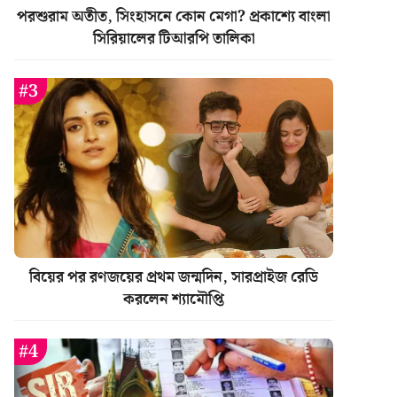
পরশুরাম অতীত, সিংহাসনে কোন মেগা? প্রকাশ্যে বাংলা
সিরিয়ালের টিআরপি তালিকা
বিয়ের পর রণজয়ের প্রথম জন্মদিন, সারপ্রাইজ রেডি
করলেন শ্যামৌপ্তি