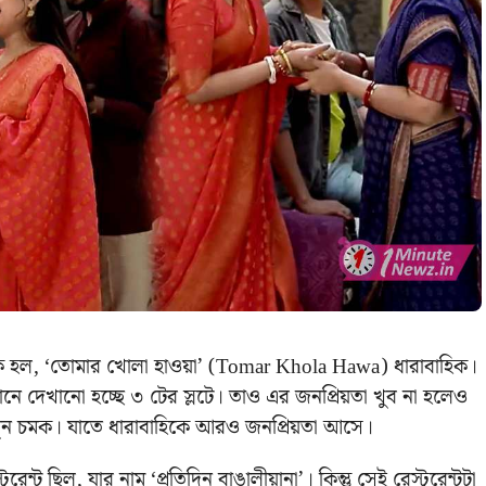
িক হল, ‘তোমার খোলা হাওয়া’ (Tomar Khola Hawa) ধারাবাহিক।
মানে দেখানো হচ্ছে ৩ টের স্লটে। তাও এর জনপ্রিয়তা খুব না হলেও
নতুন চমক। যাতে ধারাবাহিকে আরও জনপ্রিয়তা আসে।
্ট ছিল, যার নাম ‘প্রতিদিন বাঙালীয়ানা’। কিন্তু সেই রেস্টুরেন্টটা