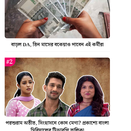
বাড়ল DA, তিন মাসের বকেয়াও পাবেন এই কর্মীরা
পরশুরাম অতীত, সিংহাসনে কোন মেগা? প্রকাশ্যে বাংলা
সিরিয়ালের টিআরপি তালিকা