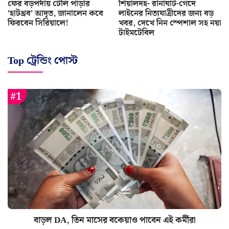
ফের বড়পর্দায় টেলি পাড়ার
শিয়ালদহ- রানাঘাট-গেদে
‘হাটথ্রব’ আদৃত, জানালেন কবে
লাইনের নিত্যযাত্রীদের জন্য বড়
ফিরবেন সিরিয়ালে!
খবর, দেখে নিন স্পেশাল সহ নয়া
টাইমটেবিল
Top ট্রেন্ডিং পোস্ট
বাড়ল DA, তিন মাসের বকেয়াও পাবেন এই কর্মীরা