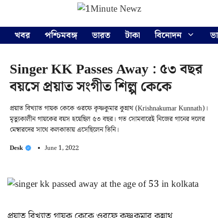
Skip
Menu
to
content
খবর
পশ্চিমবঙ্গ
ভারত
টাকা
বিনোদন
ভ
Singer KK Passes Away : ৫৩ বছর
বয়সে প্রয়াত সংগীত শিল্প কেকে
প্রয়াত বিখ্যাত গায়ক কেকে ওরফে কৃষ্ণকুমার কুন্নাথ (Krishnakumar Kunnath)।
মৃত্যুকালীন গায়কের বয়স হয়েছিল ৫৩ বছর। গত সোমবারেই নিজের গানের দলের
মেম্বারদের সাথে কলকাতায় এসেছিলেন তিনি।
Desk
June 1, 2022
প্রয়াত বিখ্যাত গায়ক কেকে ওরফে কৃষ্ণকুমার কুন্নাথ