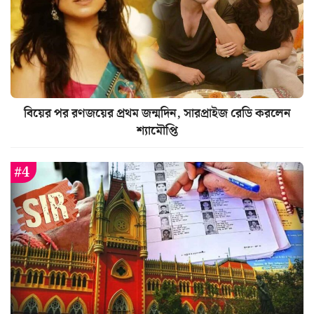
বিয়ের পর রণজয়ের প্রথম জন্মদিন, সারপ্রাইজ রেডি করলেন
শ্যামৌপ্তি