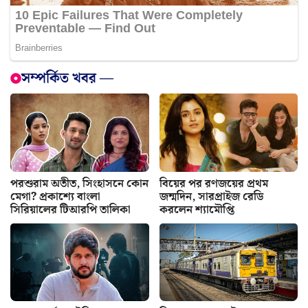
সম্পর্কিত খবর —
পরশুরাম অতীত, সিংহাসনে কোন
বিয়ের পর রণজয়ের প্রথম
মেগা? প্রকাশ্যে বাংলা
জন্মদিন, সারপ্রাইজ রেডি
সিরিয়ালের টিআরপি তালিকা
করলেন শ্যামৌপ্তি