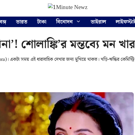
বঙ্গ
ভারত
টাকা
বিনোদন
ভাইরাল
লাইফস্টা
া’! শোলাঙ্কি’র মন্তব্যে মন খ
ora)। একটা সময় এই ধারাবাহিক দেখার জন্য মুখিয়ে থাকত। খড়ি-ঋদ্ধির কেমিস্ট্রি