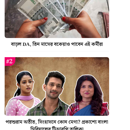
বাড়ল DA, তিন মাসের বকেয়াও পাবেন এই কর্মীরা
পরশুরাম অতীত, সিংহাসনে কোন মেগা? প্রকাশ্যে বাংলা
সিরিয়ালের টিআরপি তালিকা