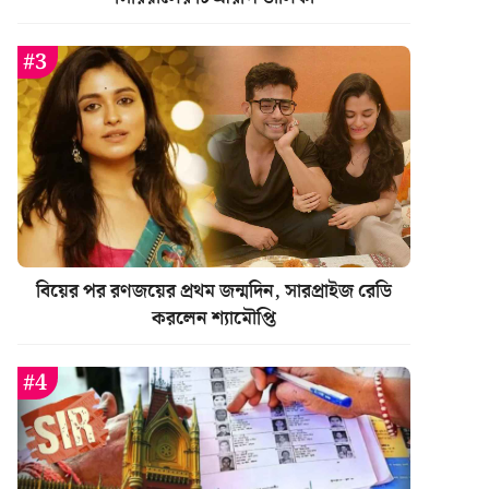
বিয়ের পর রণজয়ের প্রথম জন্মদিন, সারপ্রাইজ রেডি
করলেন শ্যামৌপ্তি