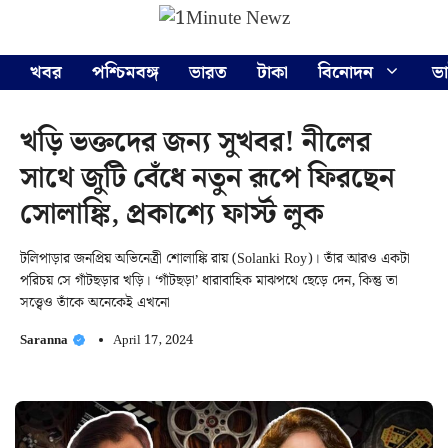
Skip
Menu
to
content
খবর
পশ্চিমবঙ্গ
ভারত
টাকা
বিনোদন
ভ
খড়ি ভক্তদের জন্য সুখবর! নীলের
সাথে জুটি বেঁধে নতুন রূপে ফিরছেন
সোলাঙ্কি, প্রকাশ্যে ফার্স্ট লুক
টলিপাড়ার জনপ্রিয় অভিনেত্রী শোলাঙ্কি রায় (Solanki Roy)। তাঁর আরও একটা
পরিচয় সে গাঁটছড়ার খড়ি। ‘গাঁটছড়া’ ধারাবাহিক মাঝপথে ছেড়ে দেন, কিন্তু তা
সত্ত্বেও তাঁকে অনেকেই এখনো
Saranna
April 17, 2024