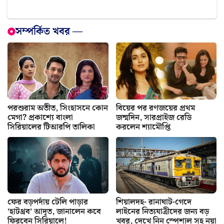
সম্পর্কিত খবর —
পরশুরাম অতীত, সিংহাসনে কোন
বিয়ের পর রণজয়ের প্রথম
মেগা? প্রকাশ্যে বাংলা
জন্মদিন, সারপ্রাইজ রেডি
সিরিয়ালের টিআরপি তালিকা
করলেন শ্যামৌপ্তি
ফের বড়পর্দায় টেলি পাড়ার
শিয়ালদহ- রানাঘাট-গেদে
‘হাটথ্রব’ আদৃত, জানালেন কবে
লাইনের নিত্যযাত্রীদের জন্য বড়
ফিরবেন সিরিয়ালে!
খবর, দেখে নিন স্পেশাল সহ নয়া