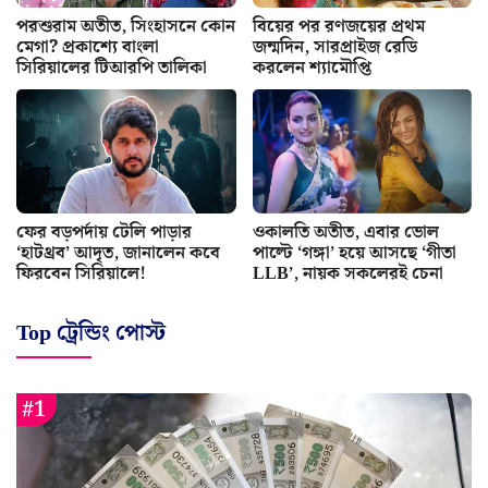
পরশুরাম অতীত, সিংহাসনে কোন
বিয়ের পর রণজয়ের প্রথম
মেগা? প্রকাশ্যে বাংলা
জন্মদিন, সারপ্রাইজ রেডি
সিরিয়ালের টিআরপি তালিকা
করলেন শ্যামৌপ্তি
ফের বড়পর্দায় টেলি পাড়ার
ওকালতি অতীত, এবার ভোল
‘হাটথ্রব’ আদৃত, জানালেন কবে
পাল্টে ‘গঙ্গা’ হয়ে আসছে ‘গীতা
ফিরবেন সিরিয়ালে!
LLB’, নায়ক সকলেরই চেনা
Top ট্রেন্ডিং পোস্ট