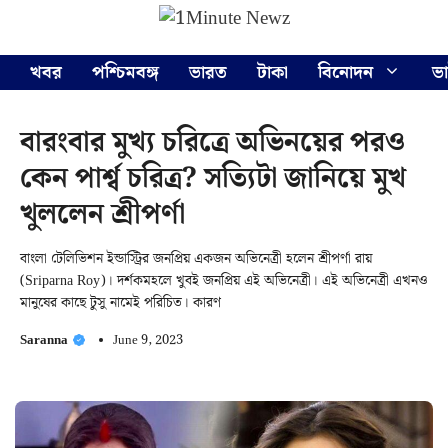
Skip
Menu
to
content
খবর
পশ্চিমবঙ্গ
ভারত
টাকা
বিনোদন
ভ
বারংবার মুখ্য চরিত্রে অভিনয়ের পরও
কেন পার্শ্ব চরিত্র? সত্যিটা জানিয়ে মুখ
খুললেন শ্রীপর্ণা
বাংলা টেলিভিশন ইন্ডাস্ট্রির জনপ্রিয় একজন অভিনেত্রী হলেন শ্রীপর্ণা রায়
(Sriparna Roy)। দর্শকমহলে খুবই জনপ্রিয় এই অভিনেত্রী। এই অভিনেত্রী এখনও
মানুষের কাছে টুসু নামেই পরিচিত। কারণ
Saranna
June 9, 2023