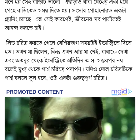
মনে হয় সেই বাড়িটি ভালো। এছাড়াও বাবা যেহেতু একা হয়ে
গেছে বাড়িতেও সময় দিতে হয়। সংসার গোছানোরও একটা
প্ল্যানিং চলছে। তো সেই কারণেই, জীবনের সব পার্টেতেই
আনন্দ করতে চাই।’
লিড চরিত্র করতে গেলে বেশিরভাগ সময়টাই ইন্ডাস্ট্রিতে দিতে
হত। তখন মা ছিলেন, কিন্তু এখন আর মা নেই, বাবাকে দেখা
এবং অতদূর থেকে ইন্ডাস্ট্রিতে প্রতিদিন আসা সম্ভবপর নয়
বলেই মুখ্য থেকে পার্শ্ব চরিত্রে পদার্পণ। যদিও দোল চরিত্রটিকে
পার্শ্ব বললে ভুল হবে, ওটা একটা গুরুত্বপূর্ণ চরিত্র।