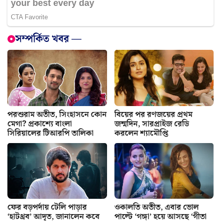
সম্পর্কিত খবর —
পরশুরাম অতীত, সিংহাসনে কোন
বিয়ের পর রণজয়ের প্রথম
মেগা? প্রকাশ্যে বাংলা
জন্মদিন, সারপ্রাইজ রেডি
সিরিয়ালের টিআরপি তালিকা
করলেন শ্যামৌপ্তি
ফের বড়পর্দায় টেলি পাড়ার
ওকালতি অতীত, এবার ভোল
‘হাটথ্রব’ আদৃত, জানালেন কবে
পাল্টে ‘গঙ্গা’ হয়ে আসছে ‘গীতা