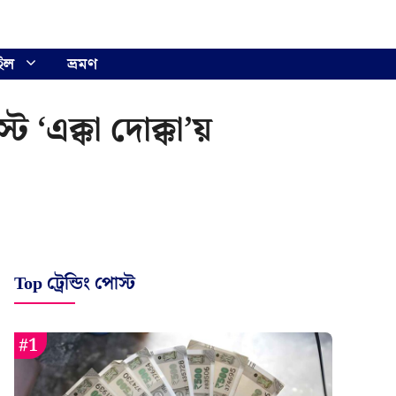
ইল
ভ্রমণ
্ট ‘এক্কা দোক্কা’য়
Top ট্রেন্ডিং পোস্ট