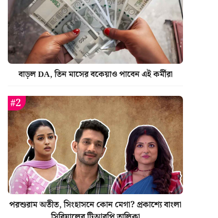
বাড়ল DA, তিন মাসের বকেয়াও পাবেন এই কর্মীরা
পরশুরাম অতীত, সিংহাসনে কোন মেগা? প্রকাশ্যে বাংলা
সিরিয়ালের টিআরপি তালিকা