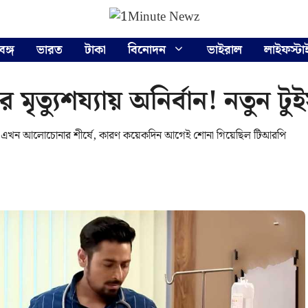
বঙ্গ
ভারত
টাকা
বিনোদন
ভাইরাল
লাইফস্টা
মৃত্যুশয্যায় অনির্বান! নতুন টুইস
াহিক এখন আলোচোনার শীর্ষে, কারণ কয়েকদিন আগেই শোনা গিয়েছিল টিআরপি