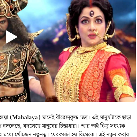
লয়া (Mahalaya)
মানেই বীরেন্দ্রকৃষ্ণ ভদ্র। এই মানুষটাকে ছাড়া
ু যুগ বদলেছে, বদলেছে মানুষের চিন্তাধারা। আর তাই কিছু সংখ্যক
ার মধ্যে খোঁজেন নতুনত্ব। যেরকমটা হয় রিমেকে। এই নতুন করার