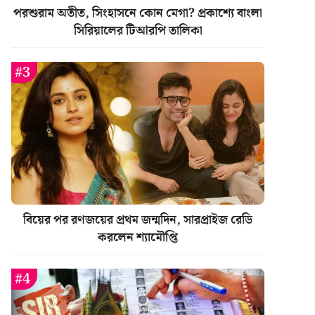
পরশুরাম অতীত, সিংহাসনে কোন মেগা? প্রকাশ্যে বাংলা
সিরিয়ালের টিআরপি তালিকা
বিয়ের পর রণজয়ের প্রথম জন্মদিন, সারপ্রাইজ রেডি
করলেন শ্যামৌপ্তি