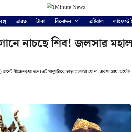
বঙ্গ
ভারত
টাকা
বিনোদন
ভাইরাল
লাইফস্টা
ুত গানে নাচছে শিব! জলসার মহ
বীরেন্দ্রকৃষ্ণ ভদ্র। এই মানুষটাকে ছাড়া মহালয়া হয় না, একথা প্রায় অর্ধেক