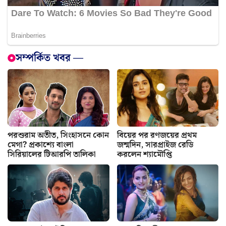
সম্পর্কিত খবর —
পরশুরাম অতীত, সিংহাসনে কোন
বিয়ের পর রণজয়ের প্রথম
মেগা? প্রকাশ্যে বাংলা
জন্মদিন, সারপ্রাইজ রেডি
সিরিয়ালের টিআরপি তালিকা
করলেন শ্যামৌপ্তি