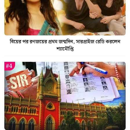
বিয়ের পর রণজয়ের প্রথম জন্মদিন, সারপ্রাইজ রেডি করলেন
শ্যামৌপ্তি