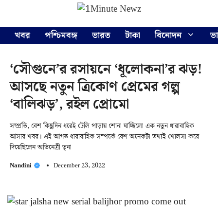
Skip
Menu
to
content
খবর
পশ্চিমবঙ্গ
ভারত
টাকা
বিনোদন
ভ
‘সৌগুনে’র রসায়নে ‘ধূলোকনা’র ঝড়!
আসছে নতুন ত্রিকোণ প্রেমের গল্প
‘বালিঝড়’, রইল প্রোমো
সম্প্রতি, বেশ কিছুদিন ধরেই টেলি পাড়ায় শোনা যাচ্ছিলো এক নতুন ধারাবাহিক
আসার খবর। এই আগত ধারাবাহিক সম্পর্কে বেশ অনেকটা তথ্যই খোলসা করে
দিয়েছিলেন অভিনেত্রী তৃনা
Nandini
December 23, 2022