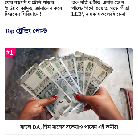
ফের বড়পর্দায় টেলি পাড়ার
ওকালতি অতীত, এবার ভোল
‘হাটথ্রব’ আদৃত, জানালেন কবে
পাল্টে ‘গঙ্গা’ হয়ে আসছে ‘গীতা
ফিরবেন সিরিয়ালে!
LLB’, নায়ক সকলেরই চেনা
Top ট্রেন্ডিং পোস্ট
বাড়ল DA, তিন মাসের বকেয়াও পাবেন এই কর্মীরা