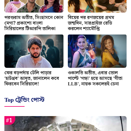
পরশুরাম অতীত, সিংহাসনে কোন
বিয়ের পর রণজয়ের প্রথম
মেগা? প্রকাশ্যে বাংলা
জন্মদিন, সারপ্রাইজ রেডি
সিরিয়ালের টিআরপি তালিকা
করলেন শ্যামৌপ্তি
ফের বড়পর্দায় টেলি পাড়ার
ওকালতি অতীত, এবার ভোল
‘হাটথ্রব’ আদৃত, জানালেন কবে
পাল্টে ‘গঙ্গা’ হয়ে আসছে ‘গীতা
ফিরবেন সিরিয়ালে!
LLB’, নায়ক সকলেরই চেনা
Top ট্রেন্ডিং পোস্ট