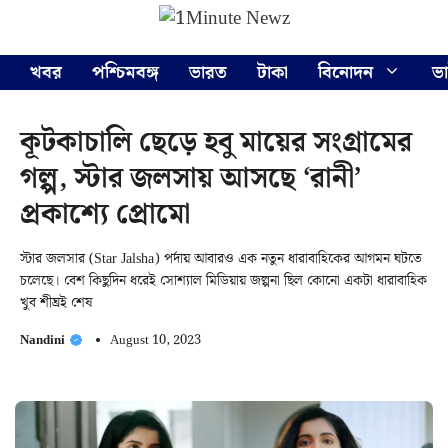
Skip
Menu
to
content
খবর
পশ্চিমবঙ্গ
ভারত
টাকা
বিনোদন
ভ
কূটকাচালি ছেড়ে হবু মায়ের সংগ্রামের
গল্প, স্টার জলসায় আসছে ‘রানী’
প্রকাশ্যে প্রোমো
স্টার জলসার (Star Jalsha) পর্দায় আবারও এক নতুন ধারাবাহিকের আগমন ঘটতে
চলেছে। বেশ কিছুদিন ধরেই সোশ্যাল মিডিয়ায় জল্পনা ছিল কোনো একটা ধারাবাহিক
খুব শীঘ্রই শেষ
Nandini
August 10, 2023