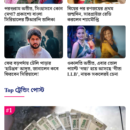
পরশুরাম অতীত, সিংহাসনে কোন
বিয়ের পর রণজয়ের প্রথম
মেগা? প্রকাশ্যে বাংলা
জন্মদিন, সারপ্রাইজ রেডি
সিরিয়ালের টিআরপি তালিকা
করলেন শ্যামৌপ্তি
ফের বড়পর্দায় টেলি পাড়ার
ওকালতি অতীত, এবার ভোল
‘হাটথ্রব’ আদৃত, জানালেন কবে
পাল্টে ‘গঙ্গা’ হয়ে আসছে ‘গীতা
ফিরবেন সিরিয়ালে!
LLB’, নায়ক সকলেরই চেনা
Top ট্রেন্ডিং পোস্ট