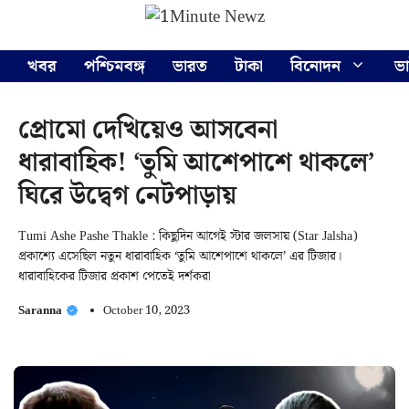
Skip
Menu
to
content
খবর
পশ্চিমবঙ্গ
ভারত
টাকা
বিনোদন
ভ
প্রোমো দেখিয়েও আসবেনা
ধারাবাহিক! ‘তুমি আশেপাশে থাকলে’
ঘিরে উদ্বেগ নেটপাড়ায়
Tumi Ashe Pashe Thakle : কিছুদিন আগেই স্টার জলসায় (Star Jalsha)
প্রকাশ্যে এসেছিল নতুন ধারাবাহিক ‘তুমি আশেপাশে থাকলে’ এর টিজার।
ধারাবাহিকের টিজার প্রকাশ পেতেই দর্শকরা
Saranna
October 10, 2023