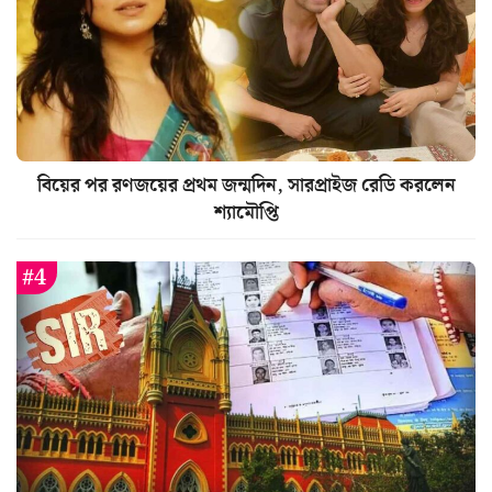
বিয়ের পর রণজয়ের প্রথম জন্মদিন, সারপ্রাইজ রেডি করলেন
শ্যামৌপ্তি