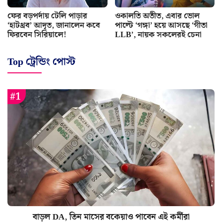
ফের বড়পর্দায় টেলি পাড়ার
ওকালতি অতীত, এবার ভোল
‘হাটথ্রব’ আদৃত, জানালেন কবে
পাল্টে ‘গঙ্গা’ হয়ে আসছে ‘গীতা
ফিরবেন সিরিয়ালে!
LLB’, নায়ক সকলেরই চেনা
Top ট্রেন্ডিং পোস্ট
বাড়ল DA, তিন মাসের বকেয়াও পাবেন এই কর্মীরা