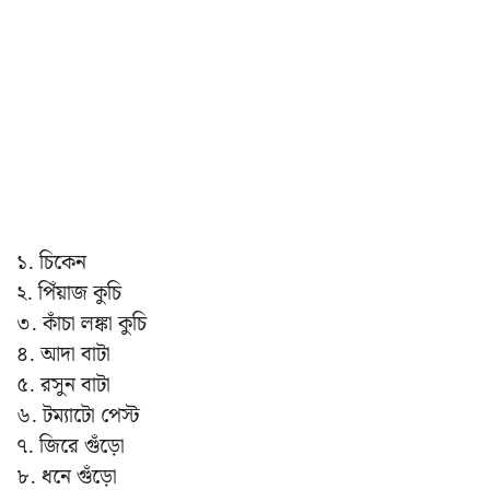
১. চিকেন
২. পিঁয়াজ কুচি
৩. কাঁচা লঙ্কা কুচি
৪. আদা বাটা
৫. রসুন বাটা
৬. টম্যাটো পেস্ট
৭. জিরে গুঁড়ো
৮. ধনে গুঁড়ো