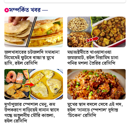
সম্পর্কিত খবর —
জলখাবারের চটজলদি সমাধান!
মহাঅষ্টমীতে খাওয়াদাওয়া
নিমেষেই ফুটবে বাচ্চা’র মুখে
জমজমাট, রইল নিরামিষ চানা
হাসি, রইল রেসিপি
পনির মশলা তৈরির রেসিপি
দুর্গাপূজার স্পেশাল মেনু, কম
মুখের স্বাদ বদলে দেবে এই পদ,
উপকরণে বাড়িয়েই বানান স্বাদে
রইল ‘সানডে স্পেশাল’ দুর্দান্ত
গন্ধে অতুলনীয় মৌরি কাতলা,
‘চিকেন’ রেসিপি
রইল রেসিপি