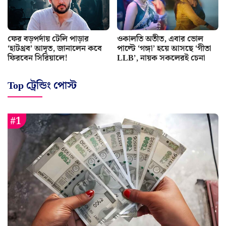
ফের বড়পর্দায় টেলি পাড়ার
ওকালতি অতীত, এবার ভোল
‘হাটথ্রব’ আদৃত, জানালেন কবে
পাল্টে ‘গঙ্গা’ হয়ে আসছে ‘গীতা
ফিরবেন সিরিয়ালে!
LLB’, নায়ক সকলেরই চেনা
Top ট্রেন্ডিং পোস্ট