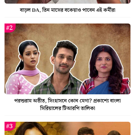
বাড়ল DA, তিন মাসের বকেয়াও পাবেন এই কর্মীরা
পরশুরাম অতীত, সিংহাসনে কোন মেগা? প্রকাশ্যে বাংলা
সিরিয়ালের টিআরপি তালিকা