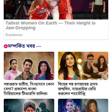
সম্পর্কিত খবর —
পরশুরাম অতীত, সিংহাসনে কোন
বিয়ের পর রণজয়ের প্রথম
মেগা? প্রকাশ্যে বাংলা
জন্মদিন, সারপ্রাইজ রেডি
সিরিয়ালের টিআরপি তালিকা
করলেন শ্যামৌপ্তি