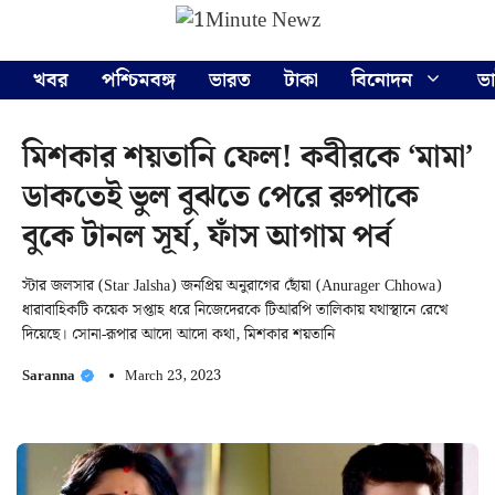
Skip
Menu
to
content
খবর
পশ্চিমবঙ্গ
ভারত
টাকা
বিনোদন
ভ
মিশকার শয়তানি ফেল! কবীরকে ‘মামা’
ডাকতেই ভুল বুঝতে পেরে রুপাকে
বুকে টানল সূর্য, ফাঁস আগাম পর্ব
স্টার জলসার (Star Jalsha) জনপ্রিয় অনুরাগের ছোঁয়া (Anurager Chhowa)
ধারাবাহিকটি কয়েক সপ্তাহ ধরে নিজেদেরকে টিআরপি তালিকায় যথাস্থানে রেখে
দিয়েছে। সোনা-রূপার আদো আদো কথা, মিশকার শয়তানি
Saranna
March 23, 2023