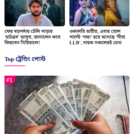
ফের বড়পর্দায় টেলি পাড়ার
ওকালতি অতীত, এবার ভোল
‘হাটথ্রব’ আদৃত, জানালেন কবে
পাল্টে ‘গঙ্গা’ হয়ে আসছে ‘গীতা
ফিরবেন সিরিয়ালে!
LLB’, নায়ক সকলেরই চেনা
Top ট্রেন্ডিং পোস্ট