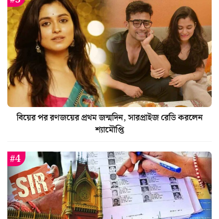
বিয়ের পর রণজয়ের প্রথম জন্মদিন, সারপ্রাইজ রেডি করলেন
শ্যামৌপ্তি