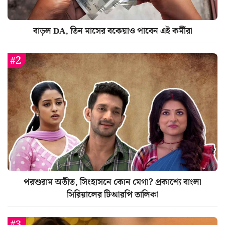
বাড়ল DA, তিন মাসের বকেয়াও পাবেন এই কর্মীরা
পরশুরাম অতীত, সিংহাসনে কোন মেগা? প্রকাশ্যে বাংলা
সিরিয়ালের টিআরপি তালিকা