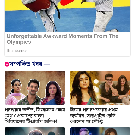
সম্পর্কিত খবর —
পরশুরাম অতীত, সিংহাসনে কোন
বিয়ের পর রণজয়ের প্রথম
মেগা? প্রকাশ্যে বাংলা
জন্মদিন, সারপ্রাইজ রেডি
সিরিয়ালের টিআরপি তালিকা
করলেন শ্যামৌপ্তি