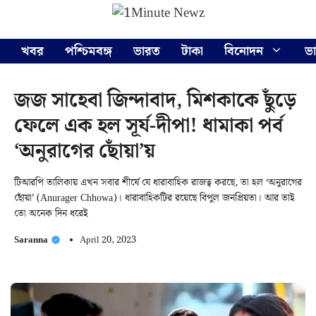
Skip
Menu
to
content
খবর
পশ্চিমবঙ্গ
ভারত
টাকা
বিনোদন
ভ
জজ সাহেবা জিন্দাবাদ, মিশকাকে ছুঁড়ে
ফেলে এক হল সূর্য-দীপা! ধামাকা পর্ব
‘অনুরাগের ছোঁয়া’য়
টিআরপি তালিকায় এখন সবার শীর্ষে যে ধারাবাহিক রাজত্ব করছে, তা হল ‘অনুরাগের
ছোঁয়া’ (Anurager Chhowa)। ধারাবাহিকটির রয়েছে বিপুল জনপ্রিয়তা। আর তাই
তো অনেক দিন ধরেই
Saranna
April 20, 2023