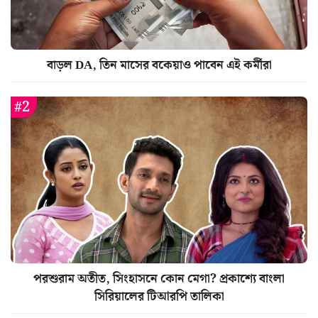
বাড়ল DA, তিন মাসের বকেয়াও পাবেন এই কর্মীরা
পরশুরাম অতীত, সিংহাসনে কোন মেগা? প্রকাশ্যে বাংলা
সিরিয়ালের টিআরপি তালিকা