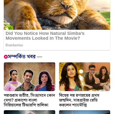
সম্পর্কিত খবর —
পরশুরাম অতীত, সিংহাসনে কোন
বিয়ের পর রণজয়ের প্রথম
মেগা? প্রকাশ্যে বাংলা
জন্মদিন, সারপ্রাইজ রেডি
সিরিয়ালের টিআরপি তালিকা
করলেন শ্যামৌপ্তি