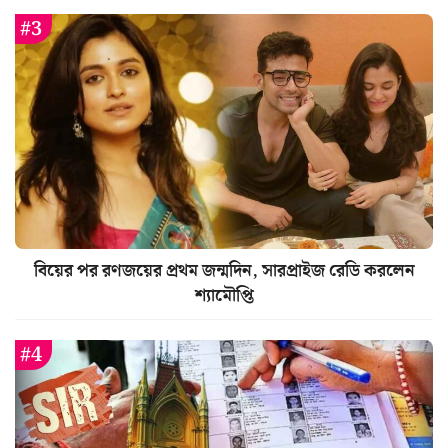
বিয়ের পর রণজয়ের প্রথম জন্মদিন, সারপ্রাইজ রেডি করলেন
শ্যামৌপ্তি