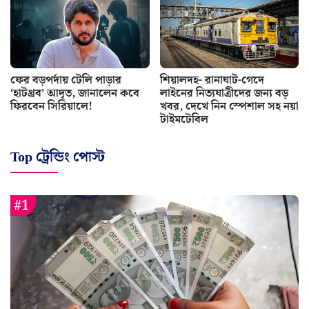
ফের বড়পর্দায় টেলি পাড়ার
শিয়ালদহ- রানাঘাট-গেদে
‘হাটথ্রব’ আদৃত, জানালেন কবে
লাইনের নিত্যযাত্রীদের জন্য বড়
ফিরবেন সিরিয়ালে!
খবর, দেখে নিন স্পেশাল সহ নয়া
টাইমটেবিল
Top ট্রেন্ডিং পোস্ট