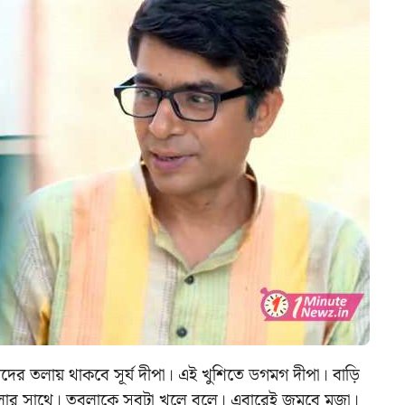
র তলায় থাকবে সূর্য দীপা। এই খুশিতে ডগমগ দীপা। বাড়ি
লার সাথে। তবলাকে সবটা খুলে বলে। এবারেই জমবে মজা।