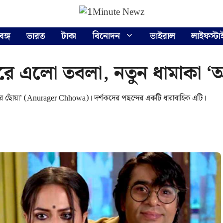
বঙ্গ
ভারত
টাকা
বিনোদন
ভাইরাল
লাইফস্টা
ে এলো তবলা, নতুন ধামাকা ‘অ
গের ছোঁয়া’ (Anurager Chhowa)। দর্শকদের পছন্দের একটি ধারাবাহিক এটি।