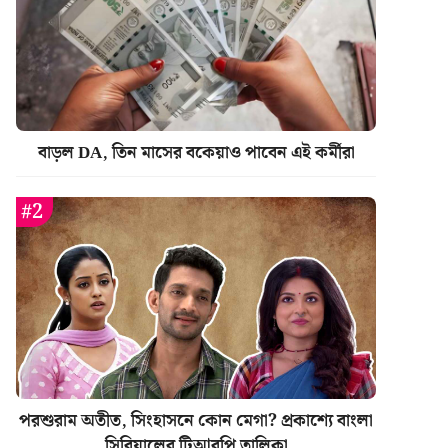
বাড়ল DA, তিন মাসের বকেয়াও পাবেন এই কর্মীরা
পরশুরাম অতীত, সিংহাসনে কোন মেগা? প্রকাশ্যে বাংলা
সিরিয়ালের টিআরপি তালিকা