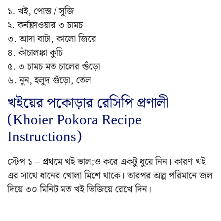
১. খই, পোস্ত / সুজি
২. কর্নফ্লাওয়ার ৩ চামচ
৩. আদা বাটা, কালো জিরে
৪. কাঁচালঙ্কা কুচি
৫. ৩ চামচ মত চালের গুঁড়ো
৬. নুন, হলুদ গুঁড়ো, তেল
খইয়ের পকোড়ার রেসিপি প্রণালী
(Khoier Pokora Recipe
Instructions)
স্টেপ ১ – প্রথমে খই ভাল;ও করে একটু ধুয়ে নিন। কারণ খই
এর সাথে ধানের খোলা মিশে থাকে। তারপর অল্প পরিমানে জল
দিয়ে ৩০ মিনিট মত খই ভিজিয়ে রেখে দিন।