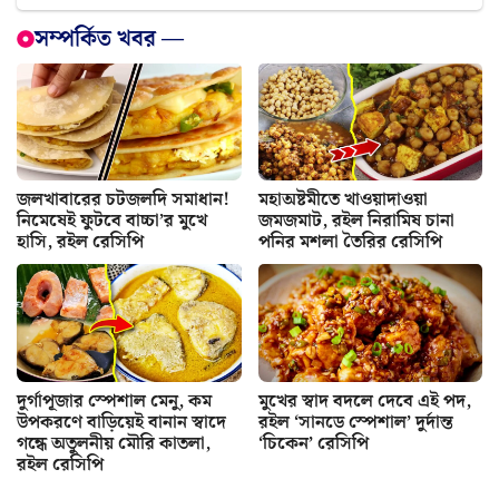
সম্পর্কিত খবর —
জলখাবারের চটজলদি সমাধান!
মহাঅষ্টমীতে খাওয়াদাওয়া
নিমেষেই ফুটবে বাচ্চা’র মুখে
জমজমাট, রইল নিরামিষ চানা
হাসি, রইল রেসিপি
পনির মশলা তৈরির রেসিপি
দুর্গাপূজার স্পেশাল মেনু, কম
মুখের স্বাদ বদলে দেবে এই পদ,
উপকরণে বাড়িয়েই বানান স্বাদে
রইল ‘সানডে স্পেশাল’ দুর্দান্ত
গন্ধে অতুলনীয় মৌরি কাতলা,
‘চিকেন’ রেসিপি
রইল রেসিপি