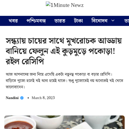
Skip
Menu
to
content
খবর
পশ্চিমবঙ্গ
ভারত
টাকা
বিনোদন
ভ
সন্ধ্যায় চায়ের সাথে মুখরোচক আড্ডায়
বানিয়ে ফেলুন এই কুড়মুড়ে পকোড়া!
রইল রেসিপি
আজ আপনাদের জন্য নিয়ে এসেছি একটা নতুনত্ব পকোড়া বা বড়ার রেসিপি।
বাড়িতে পুজো হলেই খই আনা হয়েই থাকে। শুধু পুজোতেই নয় অনেকেই খই খেতে
ভালোবাসেন।
Nandini
March 8, 2023