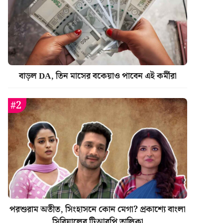
বাড়ল DA, তিন মাসের বকেয়াও পাবেন এই কর্মীরা
পরশুরাম অতীত, সিংহাসনে কোন মেগা? প্রকাশ্যে বাংলা
সিরিয়ালের টিআরপি তালিকা