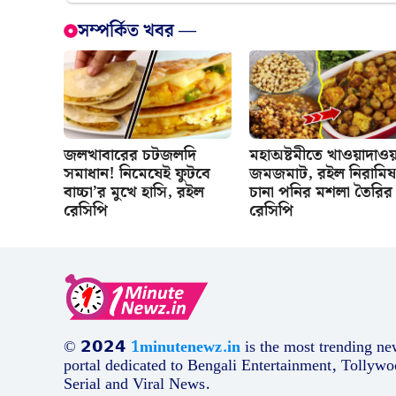
সম্পর্কিত খবর —
জলখাবারের চটজলদি
মহাঅষ্টমীতে খাওয়াদাওয়
সমাধান! নিমেষেই ফুটবে
জমজমাট, রইল নিরামিষ
বাচ্চা’র মুখে হাসি, রইল
চানা পনির মশলা তৈরির
রেসিপি
রেসিপি
© 𝟮𝟬𝟮𝟰
1minutenewz.in
is the most trending ne
portal dedicated to Bengali Entertainment, Tollywo
Serial and Viral News.