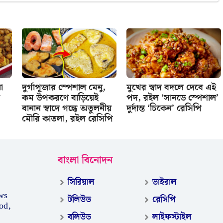
া
দুর্গাপূজার স্পেশাল মেনু,
মুখের স্বাদ বদলে দেবে এই
কম উপকরণে বাড়িয়েই
পদ, রইল ‘সানডে স্পেশাল’
বানান স্বাদে গন্ধে অতুলনীয়
দুর্দান্ত ‘চিকেন’ রেসিপি
মৌরি কাতলা, রইল রেসিপি
বাংলা বিনোদন
সিরিয়াল
ভাইরাল
ws
টলিউড
রেসিপি
od,
বলিউড
লাইফস্টাইল