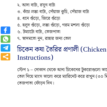
২. আদা বাটা, রসুন বাটা
৩. কাঁচা লঙ্কা বাটা, পেঁয়াজ কুচি, পেঁয়াজ বাটা
৪. ধনে গুঁড়ো, জিরে গুঁড়ো
৫. হলুদ গুঁড়ো, লঙ্কা গুঁড়ো, গরম মশলা গুঁড়ো
৬. টম্যাটো বাটা, তেজপাতা
৭. স্বাদমতো নুন, রান্নার জন্য তেল
চিকেন কষা তৈরির প্রণালী (Chick
Instructions)
স্টেপ ১ – দোকান থেকে আনা চিকেনের টুকরোগুলো ভালো ক
তেল দিয়ে মাংস ভালো করে ম্যারিনেট করে রাখুন (৩০
তেজপাতা ফোঁড়ন দিন।