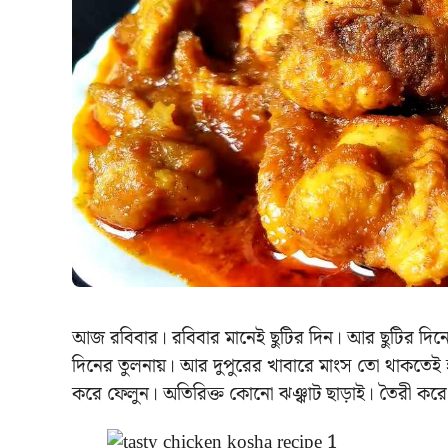
আজ রবিবার। রবিবার মানেই ছুটির দিন। আর ছুটির দিনেই তো
দিনের তুলনায়। আর দুপুরের খাবারে মাংস তো থাকতেই হ
করে ফেলুন। অতিরিক্ত কোনো ঝঞ্ঝাট ছাড়াই। তৈরী কর