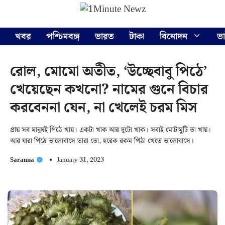
Skip
Menu
to
content
খবর
পশ্চিমবঙ্গ
ভারত
টাকা
বিনোদন
ভ
রোল, মোমো অতীত, ‘উচ্ছেবাবু পিঠে’
খেয়েছেন কখনো? নামের গুনে বিচার
করবেননা যেন, না খেলেই চরম মিস
প্রায় সব মানুষই পিঠে খায়। একটা খাক আর দুটো খাক। সবাই মোটামুটি তা খায়।
আর যারা পিঠে ভালোবাসে তারা তো, হরেক রকম পিঠা খেতে ভালোবাসে।
Saranna
January 31, 2023