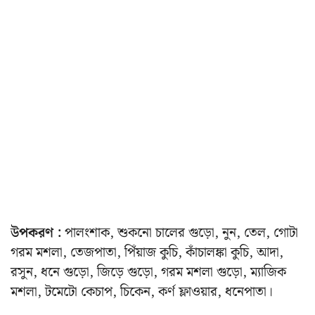
উপকরণ :
পালংশাক, শুকনো চালের গুড়ো, নুন, তেল, গোটা
গরম মশলা, তেজপাতা, পিঁয়াজ কুচি, কাঁচালঙ্কা কুচি, আদা,
রসুন, ধনে গুড়ো, জিড়ে গুড়ো, গরম মশলা গুড়ো, ম্যাজিক
মশলা, টমেটো কেচাপ, চিকেন, কর্ণ ফ্লাওয়ার, ধনেপাতা।