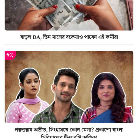
বাড়ল DA, তিন মাসের বকেয়াও পাবেন এই কর্মীরা
পরশুরাম অতীত, সিংহাসনে কোন মেগা? প্রকাশ্যে বাংলা
সিরিয়ালের টিআরপি তালিকা