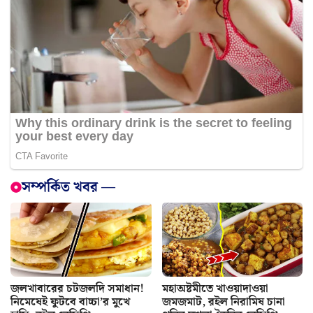
সম্পর্কিত খবর —
জলখাবারের চটজলদি সমাধান!
মহাঅষ্টমীতে খাওয়াদাওয়া
নিমেষেই ফুটবে বাচ্চা’র মুখে
জমজমাট, রইল নিরামিষ চানা