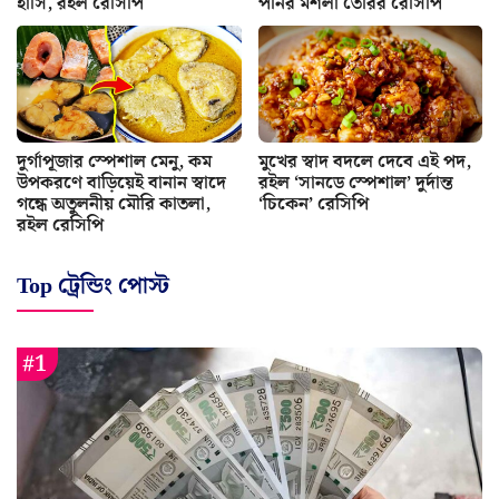
হাসি, রইল রেসিপি
পনির মশলা তৈরির রেসিপি
দুর্গাপূজার স্পেশাল মেনু, কম
মুখের স্বাদ বদলে দেবে এই পদ,
উপকরণে বাড়িয়েই বানান স্বাদে
রইল ‘সানডে স্পেশাল’ দুর্দান্ত
গন্ধে অতুলনীয় মৌরি কাতলা,
‘চিকেন’ রেসিপি
রইল রেসিপি
Top ট্রেন্ডিং পোস্ট