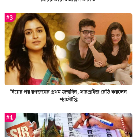
বিয়ের পর রণজয়ের প্রথম জন্মদিন, সারপ্রাইজ রেডি করলেন
শ্যামৌপ্তি