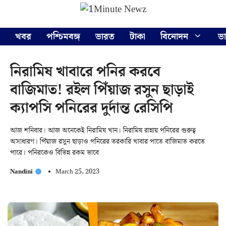
Skip
Menu
to
content
খবর
পশ্চিমবঙ্গ
ভারত
টাকা
বিনোদন
ভ
নিরামিষ খাবারে পনির করবে
বাজিমাত! রইল পিঁয়াজ রসুন ছাড়াই
ক্যাপসি পনিরের দুর্দান্ত রেসিপি
আজ শনিবার। আজ অনেকেই নিরামিষ খান। নিরামিষ রান্নায় পনিরের গুরুত্ব
অসাধারণ। পিঁয়াজ রসুন ছাড়াও পনিরের তরকারি খাবার পাতে বাজিমাত করতে
পারে। পনিরকেও বিভিন্ন রকম ভাবে
Nandini
March 25, 2023