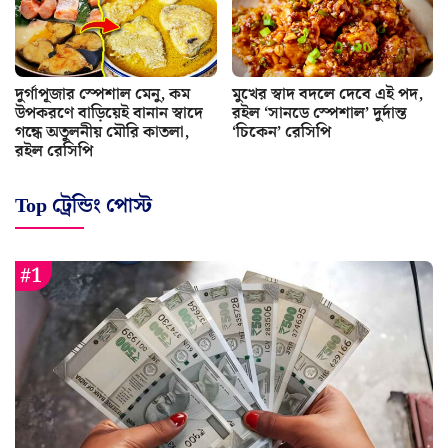
দুর্গাপূজার স্পেশাল মেনু, কম
মুখের স্বাদ বদলে দেবে এই পদ,
উপকরণে বাড়িয়েই বানান স্বাদে
রইল ‘সানডে স্পেশাল’ দুর্দান্ত
গন্ধে অতুলনীয় মৌরি কাতলা,
‘চিকেন’ রেসিপি
রইল রেসিপি
Top ট্রেন্ডিং পোস্ট