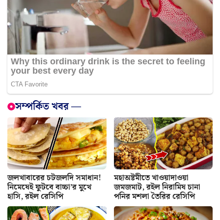
সম্পর্কিত খবর —
জলখাবারের চটজলদি সমাধান!
মহাঅষ্টমীতে খাওয়াদাওয়া
নিমেষেই ফুটবে বাচ্চা’র মুখে
জমজমাট, রইল নিরামিষ চানা
হাসি, রইল রেসিপি
পনির মশলা তৈরির রেসিপি