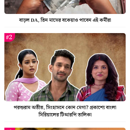
বাড়ল DA, তিন মাসের বকেয়াও পাবেন এই কর্মীরা
পরশুরাম অতীত, সিংহাসনে কোন মেগা? প্রকাশ্যে বাংলা
সিরিয়ালের টিআরপি তালিকা