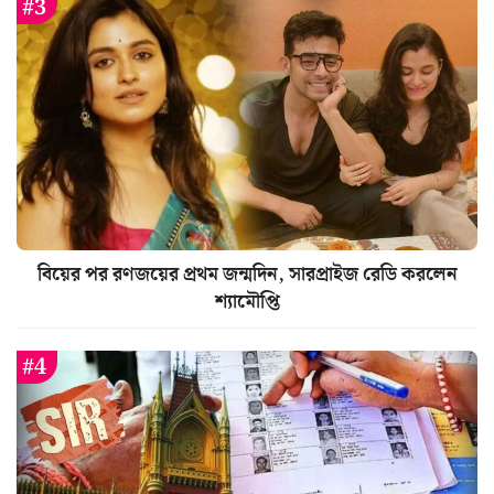
বিয়ের পর রণজয়ের প্রথম জন্মদিন, সারপ্রাইজ রেডি করলেন
শ্যামৌপ্তি