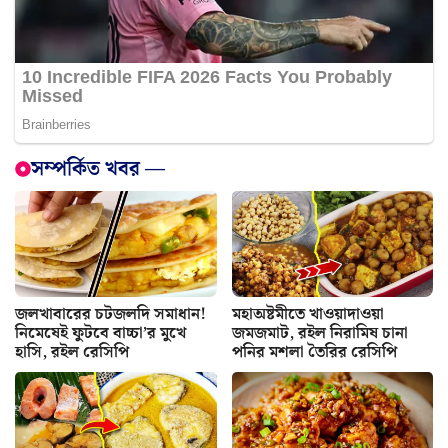
সম্পর্কিত খবর —
জলখাবারের চটজলদি সমাধান!
মহাঅষ্টমীতে খাওয়াদাওয়া
নিমেষেই ফুটবে বাচ্চা’র মুখে
জমজমাট, রইল নিরামিষ চানা
হাসি, রইল রেসিপি
পনির মশলা তৈরির রেসিপি