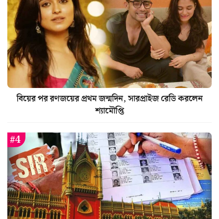
বিয়ের পর রণজয়ের প্রথম জন্মদিন, সারপ্রাইজ রেডি করলেন
শ্যামৌপ্তি