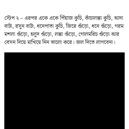
স্টেপ ২ – এরপর একে একে পিঁয়াজ কুচি, কাঁচালঙ্কা কুচি, আদা
বাটা, রসুন বাটা, ধনেপাতা কুচি, জিরে গুঁড়ো, ধনে গুঁড়ো, গরম
মশলা গুঁড়ো, হলুদ গুঁড়ো, লঙ্কা গুঁড়ো, গোলমরিচ গুঁড়ো আর
বেসন দিয়ে মাখিয়ে নিন ভালো করে। জল দিতে লাগবেনা।