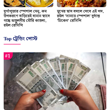
দুর্গাপূজার স্পেশাল মেনু, কম
মুখের স্বাদ বদলে দেবে এই পদ,
উপকরণে বাড়িয়েই বানান স্বাদে
রইল ‘সানডে স্পেশাল’ দুর্দান্ত
গন্ধে অতুলনীয় মৌরি কাতলা,
‘চিকেন’ রেসিপি
রইল রেসিপি
Top ট্রেন্ডিং পোস্ট