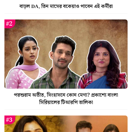
বাড়ল DA, তিন মাসের বকেয়াও পাবেন এই কর্মীরা
পরশুরাম অতীত, সিংহাসনে কোন মেগা? প্রকাশ্যে বাংলা
সিরিয়ালের টিআরপি তালিকা