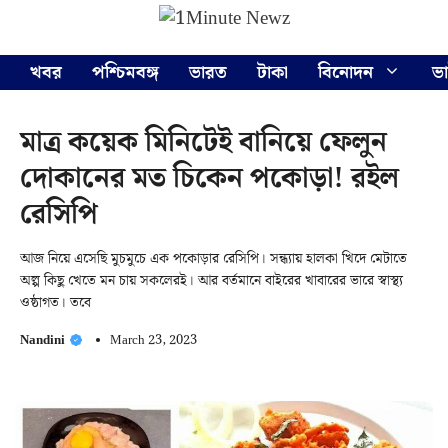
Skip
Menu
to
content
খবর
পশ্চিমবঙ্গ
ভারত
টাকা
বিনোদন
ভ
মাত্র কয়েক মিনিটেই বানিয়ে ফেলুন
দোকানের মত চিকেন পকোড়া! রইল
রেসিপি
আজ নিয়ে এসেছি মুচমুচে এক পকোড়ার রেসিপি। সন্ধ্যায় হালকা খিদে মেটাতে
অল্প কিছু খেতে মন চায় সকলেরই। আর বর্তমানে বাইরের খাবারের ভারে স্বাস্থ্য
ওষ্ঠাগত। তবে
Nandini
March 23, 2023